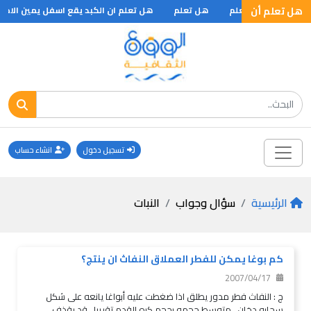
ريخ .. ؟
هل تعلم أن
تعلم
هل تعلم
هل تعلم ان الكبد يقع اسفل يمين الاضلع و
تسجيل دخول
انشاء حساب
الرئيسية
سؤال وجواب
النبات
كم بوغا يمكن للفطر العملاق النفاث ان ينتج؟
2007/04/17
ج : النفاث فطر مدور يطلق اذا ضغطت عليه أبواغا يانعه على شكل
سحابه دخان . متوسط حجمه بحجم كره القدم تقريبا . قد يقذف