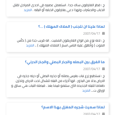
ج : فطر الغارقون ساك جدا . استعمل عصيره في احدى المراحل لقتل
الذباب والحشرات ولهذا دعي بغارقون الذبابه أو البقه .
المزيد
لماذا علينا ان نتجنب ( الملاك المهلك ) ...؟
2007/04/17
ج : لانه نوع من انواع الغاريقون المميت . انه قريب جدا من ( كأس
الموت ) وأطلق عليه الناس اسم ( الملاك المهلك ) ..
المزيد
ما الفرق بين البصله والجذر البصلي والجذر الدرني؟
2007/04/17
ج : نستطيع زرع نبات بغرس بصلته أو جذره البصلي أو درنه جذره في
الارض بدلا من البذور . انها أجزاء من النبته تتشكل تحت الارض وتخزن
طعاما للنبته الجديده التي ستنمو فيما بعد . فبصله النبات هي ساق و
اوراق ت...
المزيد
لماذا سميت شجره المغزل بهذا الاسم؟
2007/04/17