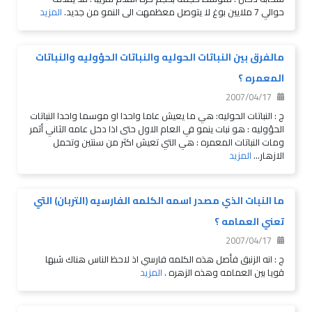
حوالي 7 ملايين بوغ لا يتوصل معظمهت الى النمو من جديد.
المزيد
مالفرق بين النباتات الحوليه والنباتات الحؤوليه والنباتات
المعمره ؟
2007/04/17
ج : النباتات الحوليه: هي ما يعيش عاما واحدا او موسما واحدا النباتات
الحؤوليه : هو نبات ينمو في العام الاول حتى اذا دخل عامه الثاني أثمر
ومات النباتات المعمره : هي التي تعيش اكثر من سنتين وتحمل
الازهار...
المزيد
ما النبات الذي مصدر اسمه الكلمه الفارسيه (التربان) التي
تعني العمامه ؟
2007/04/17
ج : انه الزنبق فأصل هذه الكلمه فارسي اذ لاحظ الناس هناك شبها
قويا بين العمامه وهذه الزهره .
المزيد