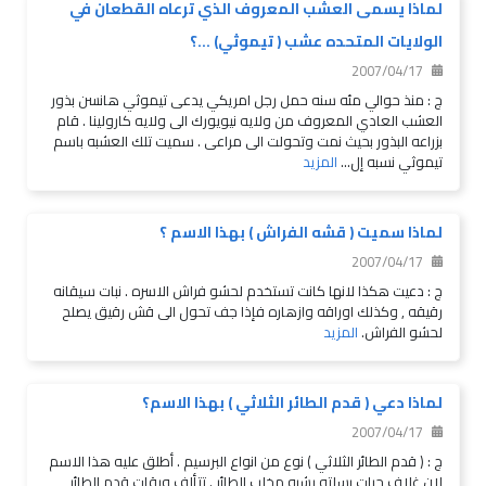
لماذا يسمى العشب المعروف الذي ترعاه القطعان في
الولايات المتحده عشب ( تيموثي) ...؟
2007/04/17
ج : منذ حوالي مئه سنه حمل رجل امريكي يدعى تيموثي هانسن بذور
العشب العادي المعروف من ولايه نيويورك الى ولايه كارولينا . قام
بزراعه البذور بحيث نمت وتحولت الى مراعى . سميت تلك العشبه باسم
تيموثي نسبه إل...
المزيد
لماذا سميت ( قشه الفراش ) بهذا الاسم ؟
2007/04/17
ج : دعيت هكذا لانها كانت تستخدم لحشو فراش الاسره . نبات سيقانه
رقيقه , وكذلك اوراقه وازهاره فإذا جف تحول الى قش رقيق يصلح
لحشو الفراش.
المزيد
لماذا دعي ( قدم الطائر الثلاثي ) بهذا الاسم؟
2007/04/17
ج : ( قدم الطائر الثلاثي ) نوع من انواع البرسيم . أطلق عليه هذا الاسم
لان غلاف حبات بسلته يشبه مخلب الطائر . تتألف ورقات قدم الطائر