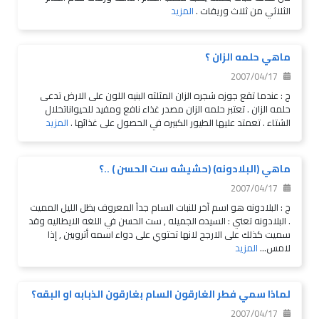
الثلاثي من ثلاث وريقات .
المزيد
ماهي حلمه الزان ؟
2007/04/17
ج : عندما تقع جوزه شجره الزان المثلثه البنيه اللون على الارض تدعى
حلمه الزان . تعتبر حلمه الزان مصدر غذاء نافع ومفيد للحيواناتخلال
الشتاء . تعمتد عليها الطيور الكبيره في الحصول على غذائها .
المزيد
ماهي (البلادونه) (حشيشه ست الحسن ) ..؟
2007/04/17
ج : البلادونه هو اسم آخر للنبات السام جدآ المعروف بظل الليل المميت
. البلادونه تعني : السيده الجميله , ست الحسن في اللغه الايطاليه وقد
سميت كذلك على الارجح لانها تحتوي على دواء اسمه أتروبين , إذا
لامس...
المزيد
لماذا سمي فطر الغارقون السام بغارقون الذبابه او البقه؟
2007/04/17