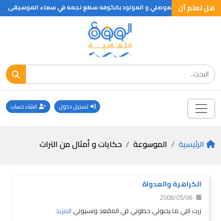
هل تعلم أن
ميمون المشهور بالموصلي و المولود بالكوفه سطع نجمه في سماء الموسيقى
تسجيل دخول
انشاء حساب
الرئيسية
الموسوعة
حكايات و أمثال من التراث
الكراهية والعدواة
2008/05/06
زرت اللي ما يحبوني حطوني في المقعد ونسيوني
المزيد