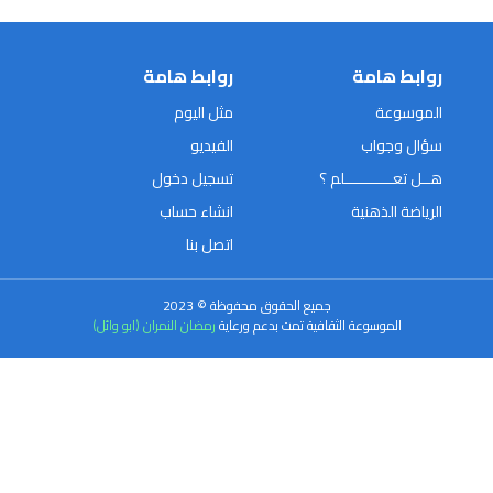
روابط هامة
روابط هامة
الموسوعة
مثل اليوم
سؤال وجواب
الفيديو
هــل تعـــــــــــلم ؟
تسجيل دخول
الرياضة الذهنية
انشاء حساب
اتصل بنا
جميع الحقوق محفوظة © 2023
الموسوعة الثقافية تمت بدعم ورعاية
رمضان النمران (ابو وائل)