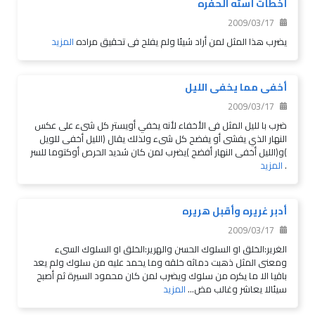
أخطأت أسته الحفره
2009/03/17
يضرب هذا المثل لمن أراد شيئا ولم يفلح فى تحقيق مراده
المزيد
أخفى مما يخفى الليل
2009/03/17
ضرب با لليل المثل فى الأخفاء لأنه يخفي أويستر كل شىء على عكس
النهار الذي يفشى أو يفضح كل شىء ولذلك يقال (الليل أخفى للويل
)و(الليل أخفى النهار أفضح )يضرب لمن كان شديد الحرص أوكتوما للسر
.
المزيد
أدبر غريره وأقبل هريره
2009/03/17
الغرير:الخلق او السلوك الحسن والهرير:الخلق او السلوك السىء
ومعنى المثل ذهبت دماثه خلقه وما يحمد عليه من سلوك ولم يعد
باقيا الا ما يكره من سلوك ويضرب لمن كان محمود السيرة ثم أصبح
سيئالا يعاشر وغالب مض...
المزيد