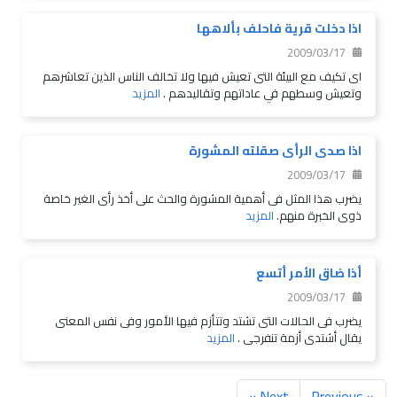
اذا دخلت قرية فاحلف بألاهها
2009/03/17
اى تكيف مع البيئة التى تعيش فيها ولا تخالف الناس الذين تعاشرهم
وتعيش وسطهم في عاداتهم وتقاليدهم .
المزيد
اذا صدى الرأى صقلته المشورة
2009/03/17
يضرب هذا المثل فى أهمية المشورة والحث على أخذ رأى الغير خاصة
ذوى الخبرة منهم.
المزيد
أذا ضاق الأمر أتسع
2009/03/17
يضرب فى الحالات التى تشتد وتتأزم فيها الأمور وفى نفس المعنى
يقال أشتدى أزمة تنفرجى .
المزيد
Next »
« Previous