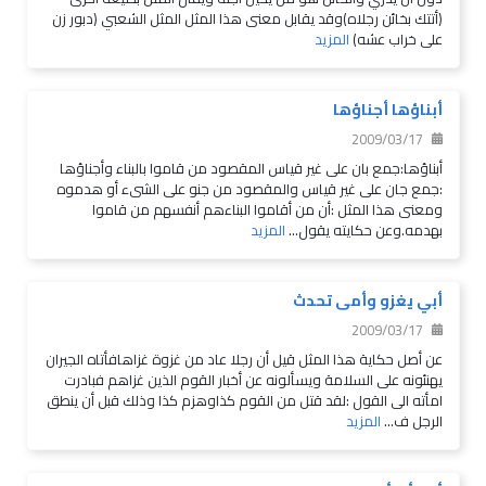
(أتتك بخائن رجلاه)وقد يقابل معنى هذا المثل المثل الشعبي (دبور زن
على خراب عشه)
المزيد
أبناؤها أجناؤها
2009/03/17
أبناؤها:جمع بان على غير قياس المقصود من قاموا بالبناء وأجناؤها
:جمع جان على غير قياس والمقصود من جنو على الشىء أو هدموه
ومعنى هذا المثل :أن من أقاموا البناءهم أنفسهم من قاموا
بهدمه.وعن حكايته يقول...
المزيد
أبي يغزو وأمى تحدث
2009/03/17
عن أصل حكاية هذا المثل قيل أن رجلا عاد من غزوة غزاهافأتاه الجيران
يهنئونه على السلامة ويسألونه عن أخبار القوم الذين غزاهم فبادرت
امأته الى القول :لقد قتل من القوم كذاوهزم كذا وذلك قبل أن ينطق
الرجل ف...
المزيد