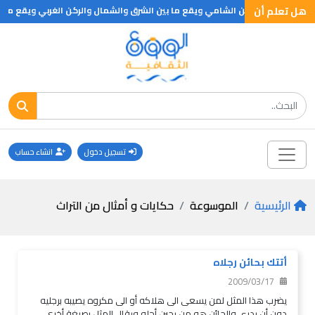
هل تعلم أن
رق والجنوب والركن الشامي ويقع ما بين الشرق والشمال والركن الغربي ويقع ما بين
تسجيل دخول
انشاء حساب
الرئيسية
الموسوعة
حكايات و أمثال من التراث
أتتك بحائن رجلاه
2009/03/17
يضرب هذا المثل لمن يسعى الى هلاكه أو الى مكروه يصيبه برجليه
دون أن يدري والحائن هو من يحين أجله ويقال المثل بصيغة أخرى