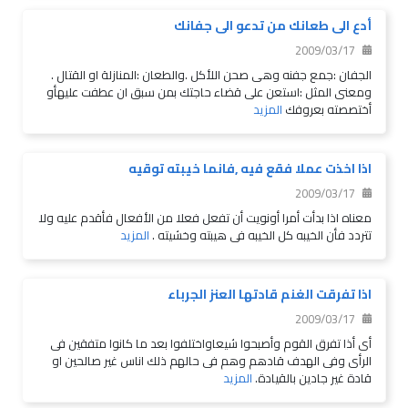
أدع الى طعانك من تدعو الى جفانك
2009/03/17
الجفان :جمع جفنه وهى صحن اللأكل .والطعان :المنازلة او القتال .
ومعنى المثل :استعن على قضاء حاجتك بمن سبق ان عطفت عليهأو
أختصصته بعروفك
المزيد
اذا اخذت عملا فقع فيه ,فانما خيبته توقيه
2009/03/17
معناه اذا بدأت أمرا أونويت أن تفعل فعلا من الأفعال فأقدم عليه ولا
تتردد فأن الخيبه كل الخيبه فى هيبته وخشيته .
المزيد
اذا تفرقت الغنم قادتها العنز الجرباء
2009/03/17
أى أذا تفرق القوم وأصبحوا شيعاواختلفوا بعد ما كانوا متفقين فى
الرأى وفى الهدف قادهم وهم فى حالهم ذلك اناس غير صالحين او
قادة غير جادين بالقيادة.
المزيد