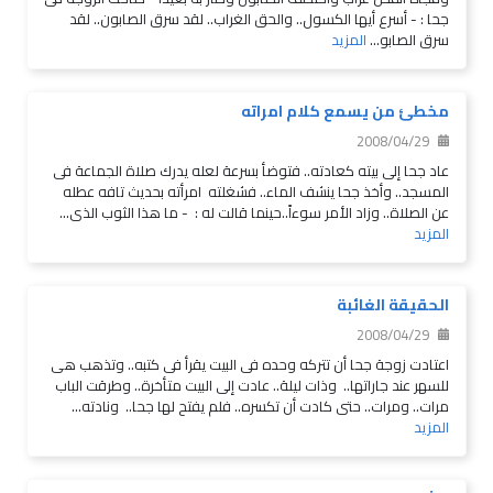
جحا :‏ ‏- أسرع أيها الكسول.. والحق الغراب.. لقد سرق الصابون.. لقد
سرق الصابو...
المزيد
مخطئ من يسمع كلام امراته
2008/04/29
عاد جحا إلى بيته كعادته.. فتوضأ بسرعة لعله يدرك صلاة الجماعة فى
المسجد.. وأخذ جحا ينشف الماء.. فشغلته‎ ‎‏ امرأته بحديث تافه عطله
عن الصلاة.. وزاد الأمر سوءاً..حينما قالت له : ‏ ‏- ما هذا الثوب الذى...
المزيد
الحقيقة الغائبة
2008/04/29
اعتادت زوجة جحا أن تتركه وحده فى البيت يقرأ فى كتبه.. وتذهب هى
للسهر عند جاراتها..‏ ‏ وذات ليلة.. عادت إلى البيت متأخرة.. وطرقت الباب
مرات.. ومرات.. حتى كادت أن تكسره.. فلم يفتح لها جحا..‏ ‏ ونادته...
المزيد