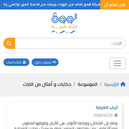
هل تعلم أن
ئة قمع لفاف من الهواء ويمتد من قاعدة المزن اركامي واذا ما وصل القمع الى سطح الارض فانه يصبح اكثر الاعاصير تدميرا فقد يهدم ا
تسجيل دخول
انشاء حساب
الرئيسية
الموسوعة
حكايات و أمثال من التراث
ثياب الغرابة
2008/04/29
وصلا إلى الشاطئ ووضعا الأثواب على الأرض وفوقها الصابون
وفجأة انقض غراب واختطف الصابون ‎وطار به بعيداً‏ ‏- صاحت الزوجة فى