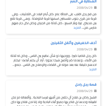
الشطارة في الصبر
2008/04/29
من فم رجل اقترب على المائة عام :كان أيام البلاد في الثلاثينات ، وفي
قرية من قرى جنوب فلسطين اسمها قرية الكوفخة ، وهي قرية تقع
بين مدينتي غزة وبئر السبع ، كان ثلاثة من الجيران وكان لكل جار منهم
مارس من...
المزيد
أخف الخفيفين وأثقل الثقيلين
2008/04/29
كان رجل قاضيا كبيرا ، ووجيها ذو شأن عظيم بين الناس ، وكان له ثلاثة
من الأبناء ، وعندما كبر وأصبح شيخا عجوزا ، أراد أن يختبر أبناءه ؛ ليختار
احدهم خليفة عنه بعد موته في القضاء والإصلاح بين الناس . جمع...
المزيد
قصة رجل راحل
2008/04/29
الشيخ راكان بن فلاح آل حثلين من أشهر فرسا البادية , وأفعاله لم تكن
لقبيلته وحدها بل فاخر بها جميع أبناء البادية ولا زلنا نحن نفاخر بها حتى