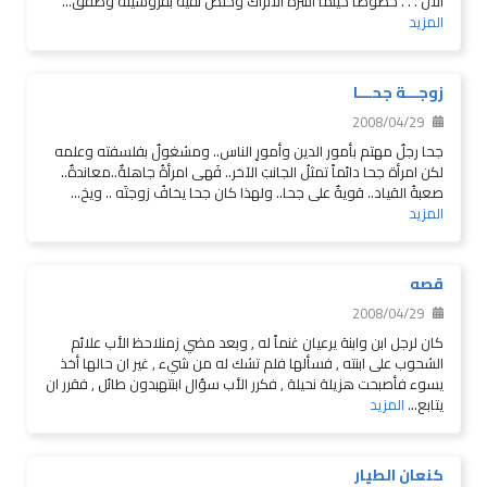
الآن . . . خصوصاً حينما أسره الأتراك وخلص نفيه بفروسيته وصفق...
المزيد
زوجـــة جحـــا
2008/04/29
جحا رجلٌ مهتم بأمور الدين وأمورِ الناس.. ومشغولٌ بفلسفته وعلمه
لكن امرأة جحا دائماً تمثلُ الجانبَ الآخر.. فَهى امرأةُ جاهلةٌ..معاندةٌ..
صعبةُ القياد.. قويةٌ على جحا.. ولهذا كان جحا يخافُ زوجتَه .. ويخ...
المزيد
قصه
2008/04/29
كان لرجل ابن وابنة يرعيان غنماً له , وبعد مضي زمنلاحظ الأب علائم
الشحوب على ابنته , فسألها فلم تشك له من شيء , غير ان حالها أخذ
يسوء فأصبحت هزيلة نحيلة , فكرر الأب سؤال ابنتهبدون طائل , فقرر ان
يتابع...
المزيد
كنعان الطيار