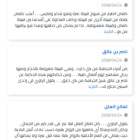
2008/04/24
كنعان الطيار من شيوخ قبيلة عنزة وهو شاعر وفارس . . . أعجب كنعان
بفتاة من قبيلة أخرى غير قبيلته وكانت العداوة على أشدها بين قبيلة
كنعان وقبيلة معشوقته , لذا لم يتمكن من خطبتها وهذا هو يراقبها
من بع...
المزيد
ناصر بن عاتق
2008/04/24
من أمراء الجياشة من بني حارث , وهي قبيلة معروفة بالحجاز ومنها
رجال مشاهير لهم أفعال طيبة . . . ومن حكاياتهم هذه الحكاية عن
ناصر بن عاتق شيخ الجياشة من بني حارق . . . يقول الراوي في إحدى
السنين تجاور ف...
المزيد
لفالح العتل
2008/04/24
يقول الراوي . . . كان لفالح العتل ابنة عم على قدر كبير من الجمال ,
وكان ((محيرها)) أي مانعها من الزواج بغيره حسب عادات أهل البادية
حيث يعطي ابن العم الأحقية بالزواج بابنة عمه قبل غيره ولا يمكنها أن