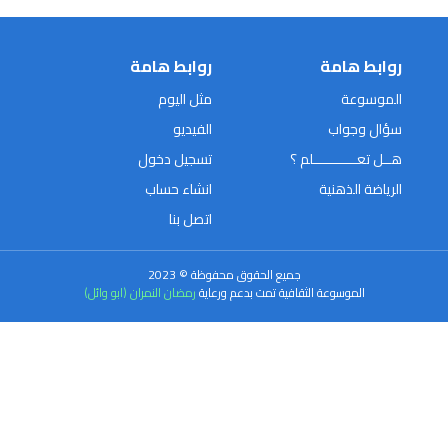
روابط هامة
روابط هامة
الموسوعة
مثل اليوم
سؤال وجواب
الفيديو
هــل تعـــــــــــلم ؟
تسجيل دخول
الرياضة الذهنية
انشاء حساب
اتصل بنا
جميع الحقوق محفوظة © 2023
الموسوعة الثقافية تمت بدعم ورعاية
رمضان النمران (ابو وائل)