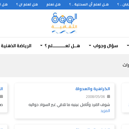
 .. ؟
هـل تعلم أن السحلية .. ؟
هل نعلم
هل تعلم ان ؟
هل تعلم
سؤال وجواب
هــل تعـــــــــــلم ؟
الرياضة الذهنية
راث
الكراهية والعدواة
ال
2008/05/06
شوف القرد وأتامل عينيه ما تلاقي غير السواد حواليه
صا
المزيد