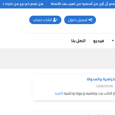
 أن أول من أسلموا من العرب بعد الأنصا&
هل تعلم كم نوع من الذرات في ال
تسجيل دخول
انشاء حساب
فيديو
اتصل بنا
كراهية والعدواة
2008/05/06
ر للكلب بيت وماشيه وعزوة وحاشيه
المزيد