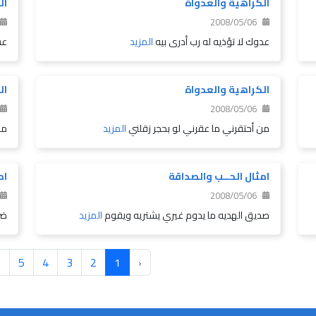
الكراهية والعدواة
ال
2008/05/06
عدوك لا تؤذيه له رب أدرى بيه
المزيد
عس
الكراهية والعدواة
ال
2008/05/06
من أحتقرني ما عقرني لو بحجر زقلني
المزيد
مع
امثال الحــب والصداقة
ام
2008/05/06
صديق الهديه ما يدوم غيري يشتريه ويقوم
المزيد
ضر
6
5
4
3
2
1
‹