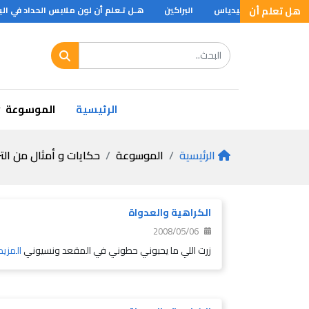
هل تعلم أن
ل وتمثال زفس لفيدياس
البراكين
هـل تـعلم أن لون ملابس الحداد في اليابان
الرئيسية
الموسوعة
الرئيسية
الموسوعة
حكايات و أمثال من الت
الكراهية والعدواة
2008/05/06
زرت اللي ما يحبوني حطوني في المقعد ونسيوني
المزيد