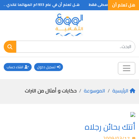
هل تعلم أن
لها الى العصور الوسطى فقط
هـل تعلم أن في عام 1933م المهاتما غاندي .. ؟
تسجيل دخول
انشاء حساب
الرئيسية
الموسوعة
حكايات و أمثال من التراث
أتتك بحائن رجلاه
2009/03/17