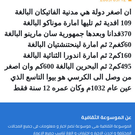
ان اصغر دولة هي مدنية الفاتيكان البالغة
109 افدية ثم تليها امارة موناكو البالغة
370فدانا وبعدها جمهورية سان مارينو البالغة
60كغم2 ثم امارة لينحتنشتيان البالغة
160كم2 ثم امارة اندورا الثنائية البالغة
495كم2 ثم البحرين البالغة 600كم وان اصغر
من وصل الى الكرسي هو بيوا التاسع الذي
عين عام 1032م وكان عمره 12 سنة فقط
عن الموسوعة الثقافية
الموسوعة الثقافية هى موسوعة تضم اخبار و معلومات فى جميع المجالات
المختلفة و احدث الاخبار و اختبارات و الغاز تناسب جميع الاعمار