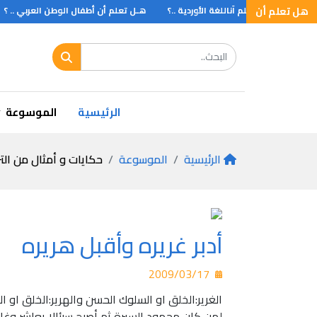
ان ؟
هل تعلم أن
هل تعلم آناللغة الأوردية ..؟
هـل تعلم أن أطفال الوطن العربي .. ؟
الرئيسية
الموسوعة
الرئيسية
الموسوعة
حكايات و أمثال من الت
أدبر غريره وأقبل هريره
2009/03/17
الغرير:الخلق او السلوك الحسن والهرير:الخلق او
لمن كان محمود السيرة ثم أصبح سيئالا يعاشر وغال