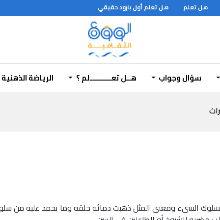
هل تعلم
هل تعلم أول بارود حقيقي
ه
سؤال وجواب
هــل تعـــــــــــلم ؟
الرياضة الذهنية
راث
 السلوك السىء ومعنى المثل ذهبت دماثه خلقه وما يحمد عليه من سلوك
ب مضربه للشيوخ أو الطاعنين في السن .