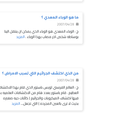
ما هو الوباء المعدي ؟
2007/04/28
ج : الوباء المعدي هو الوباء الذي يمكن ان ينتقل الينا
بوساطه شخص اخر مصاب بهذا الوباء .
المزيد
من الذي اكتشف الجراثيم التي تسبب الامراض ؟
2007/04/28
ج : العالم الفرنسي لويس باستور الذي قام بهذا الاكتشا
العظيم . قام باستور بعدد هام من الاكتشافات العلميه بم
فيها اكتشاف الميكروبات والجراثيم ( كائنات حيه صغيره
بحيث لا ترى بالعين المجرده ) التي تجعل...
المزيد