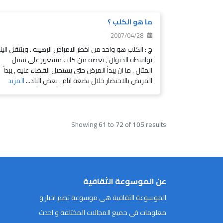
ما هو الكلب ؟
2007/04/28
ج : الكلب هو واحد من اخطر الامراض الرهيبه . وينتقل الينا
بواسطه الحيوان , بعضه من كلب مسعور على سبيل
المثال . ما ان يبدأ المرض حتى يستحيل القضاء عليه , يبدأ
المريض بالاحتضار خلال بضعة ايام . بعض البلد...
المزيد
Showing
61
to
72
of
105
results
عن الموسوعة الثقافية
الموسوعة الثقافية هى موسوعة تضم اخبار و
معلومات فى جميع المجالات المختلفة و احدث