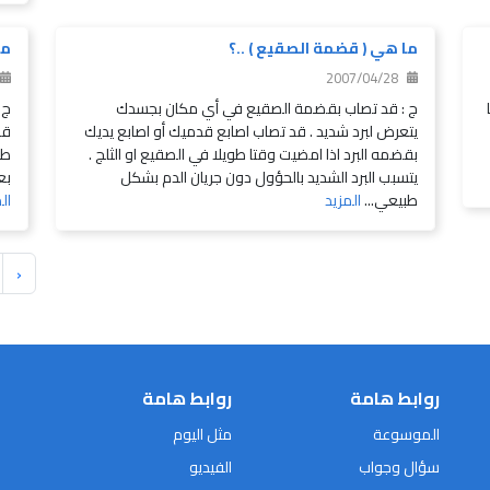
ما هي ( قضمة الصقيع ) ..؟
ما
2007/04/28
ج : قد تصاب بقضمة الصقيع في أي مكان بجسدك
ج 
يتعرض لبرد شديد . قد تصاب اصابع قدميك أو اصابع يديك
قد
بقضمه البرد اذا امضيت وقتا طويلا في الصقيع او الثلج .
طو
يتسبب البرد الشديد بالحؤول دون جريان الدم بشكل
بع
طبيعي...
المزيد
ال
‹
روابط هامة
روابط هامة
الموسوعة
مثل اليوم
سؤال وجواب
الفيديو