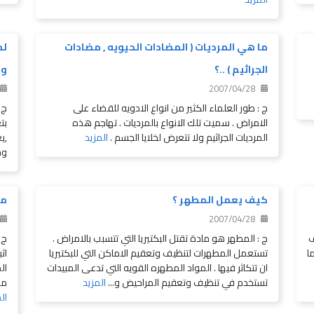
ما هي المرديات ( المضادات الحيويه , مضادات
لم
الجراثيم ) ..؟
وي
2007/04/28
ج : طور العلماء الكثير من انواع الادويه للقضاء على
ج 
الامراض . سميت تلك الانواع بالمرديات . تهاجم هذه
بت
المرديات الجراثيم ولا تتعرض لخلايا الجسم .
المزيد
,ي
وج
كيف يعمل المطهر ؟
من
2007/04/28
ف
ج : المطهر هو مادة تقتل البكتيريا التي تتسبب بالامراض .
ج 
ا
تستعمل المطهرات لتنظيف وتعقيم الاماكن التي للبكتيريا
اث
ان تتكاثر فيها . المواد المطهره القويه التي تدعى المبيدات
ال
تستخدم في تنظيف وتعقيم المراحيض و...
المزيد
مس
ال