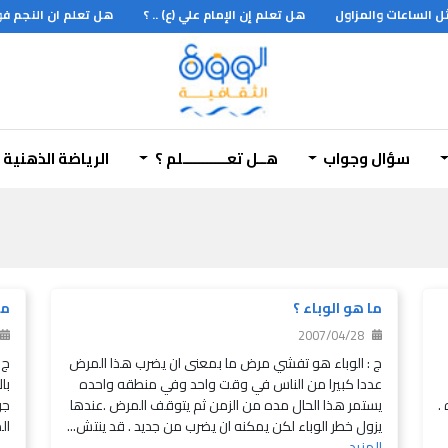
 الساعات والمزاول
هل تعلم إن الإمام علي (ع) .. ؟
هل تعلم ان النجم فوق العملا
سؤال وجواب
هــل تعـــــــــــلم ؟
الرياضة الذهنية
ما هو الوباء ؟
ما
2007/04/28
ج : الوباء هو تفشي مرض ما بمعنى ان يضرب هذا المرض
ج 
عددا كبيرا من الناس في وقت واحد وفي منطقه واحده
با
.
يستمر هذا الحال مده من الزمن ثم يتوقف المرض .عندها
جر
يزول خطر الوباء لكن يمكنه ان يضرب من جديد . قد ينتش...
ال
المزيد