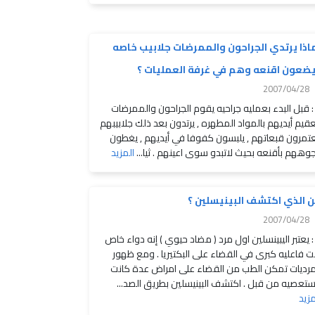
اذا يرتدي الجراحون والممرضات جلابيب خاصه
ضعون اقنعه وهم في غرفة العمليات ؟
2007/04/28
: قبل البدء بعمليه جراحيه يقوم الجراحون والممرضات
عقيم أيديهم بالمواد المطهره , يرتدون بعد ذلك جلابيبهم
عتمرون قبعاتهم , يلبسون كفوفا في أيديهم , يغطون
وههم بأقنعه بحيث لاتبدو سوى اعينهم . ثيا...
المزيد
 الذي اكتشف البينيسلين ؟
2007/04/28
: يعتبر اليبينسلين اول مرد ( مضاد حيوي ) إنه دواء خاص
بت فاعليه كبرى في القضاء على البكتيريا . ومع ظهور
مرديات تمكن الطب من القضاء على امراض عدة كانت
تعصيه من قبل . اكتشف البينيسلين بطريق الصد...
مزيد