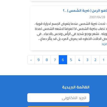
هو الرعن ( ضربة الشمس ) ..؟
2007/04/28
: تحدث ضربة الشمس عندما يتعرض الجسم لحرارة قوية .
 نصاب بضربة الشمس اذا تعرضنا لاشعه الشمس لمدة
يله . نشعر بوجع شديد في الرأس ونحس بالاعياء . في
ض الحالات الخطره قد يمرض المرء بل قد يتأثر دماغ...
مزيد
›
9
8
7
6
5
4
3
2
1
القائمة البريدية