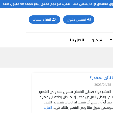
ق او ما يسمى قلب العقرب هو نجم عملاق يبلغ حجمه 90 مليون ضعف حجم الشمس
تسجيل دخول
انشاء حساب
فيديو
اتصل بنا
 تأثير المخدر ؟
2007/04/28
: المخدر دواء يعطى للانسان فيحول بينه وبين الشعور
لالم . يعطى المريض مخدرا إذا ما كان بحاجه الى عمليه
احيه أو أي علاج آخر يسبب له اوجاعا شديده . التخدير
موضعي يحول بيننا وبين الشعور بالألم في...
المزيد