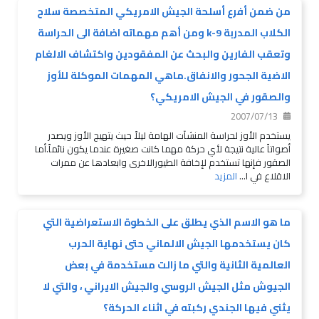
من ضمن أفرع أسلحة الجيش الامريكي المتخصصة سلاح
الكلاب المدربة k-9 ومن أهم مهماته اضافة الى الحراسة
وتعقب الفارين والبحث عن المفقودين واكتشاف الالغام
الاضية الجحور والانفاق.ماهي المهمات الموكلة للأوز
والصقور في الجيش الامريكي؟
2007/07/13
يستخدم الأوز لحراسة المنشآت الهامة ليلاً حيث يتهيج الأوز ويصدر
أصواتاً عالية نتيجة لأي حركة مهما كانت صغيرة عندما يكون نائماً.أما
الصقور فإنها تستخدم لإخافة الطيورالاخرى وابعادها عن ممرات
الاقلاع في ا...
المزيد
ما هو الاسم الذي يطلق على الخطوة الاستعراضية التي
كان يستخدمها الجيش الالماني حتى نهاية الحرب
العالمية الثانية والتي ما زالت مستخدمة في بعض
الجيوش مثل الجيش الروسي والجيش الايراني ، والتي لا
يثني فيها الجندي ركبته في اثناء الحركة؟