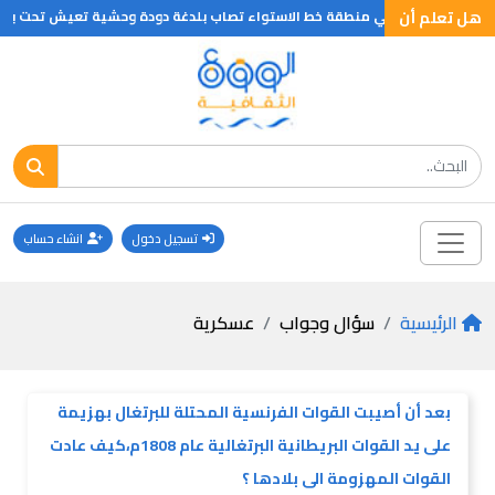
هل تعلم أن
ئل التى تعيش في منطقة خط الاستواء تصاب بلدغة دودة وحشية تعيش تحت باطن ج
تسجيل دخول
انشاء حساب
الرئيسية
سؤال وجواب
عسكرية
بعد أن أصيبت القوات الفرنسية المحتلة للبرتغال بهزيمة
على يد القوات البريطانية البرتغالية عام 1808م،كيف عادت
القوات المهزومة الى بلادها ؟