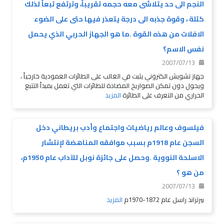
النجم الى حد يتلاشى معه حجمه تقريباً، وترتفع تبعاً لذلك
كتلة ، وقوة جذبه الى درجة يتعذر فيها حتى على الضوء
الافلات من هذه القوة .ما هو الجهاز الحربي الذي يحمل
نفس الاسم؟
2007/07/13
جهاز تشويش الكتروني يثبت في الغالب على الطائرات العمودية خارجياً ،
ويحول دون تمكن الصواريخ المضادة للطائرات التي تعمل بمبداً التتبع
الحراري من التعرف على الطائرة
المزيد
فيلسوف وعالم رياضيات واجتماع وأدب بريطاني دخل
السجن عام 1918م بسبب موافقه المناهضة لإنتشار
الاسلحة النووية .وحصل على جائزة نوبل للآداب عام 1950م،
من هو ؟
2007/07/13
بيرتراند راسل عام 1872-1970م
المزيد