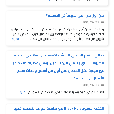
من أول من رمى سهماً في الاسلام؟
2007/07/13
رماه "سعد بن أبي وقاص"من سرية "عبيدة بن الحارث"في أثناء اعتراض
قافلة قرشية عند وادي "رابغ" الواقع بين الحرمين قرب البحر، في شهر
شوال من العام الأول للهجرة،ولم يحدث قتال في هذه الحملة
المزيد
يطلق الاسم العلمي الششنياتPachyderms على فصيلة
الحيوانات التي ينتمي اليها الفيل .وهي فصيلة ذات حافر
غير مجترة مثل الحصان .من أول من أسس وحدات سلاح
الأفيال في جيشه؟
2007/07/13
الملك الهندي "بيمبيسارا ماغادا" الذي مات عام 490 ق.م
المزيد
الثقب الاسود Black Hola هو ظاهرة كونية ينضغط فيها