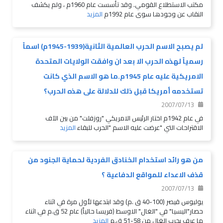
مكتب الاستطلاع القومي. وقد تأسست عام 1960م ، ولم يكشف
النقاب عن وجودها سوى عام 1992م
المزيد
لم يصبح الاسم الحرب العالمية الثانية(1939-1945م) اسماً
رسمياً لهذه الحرب الا بعد ان وافقت الولايات المتحدة
الامريكية عليه عام 1945م.ما هو الاسم الذي كانت
تستخدمه أمريكا قبل ذلك للدلالة على هذه الحرب؟
2007/07/13
في عام 1942م اختار الرئيس الامريكي "روزفلت" من بين الآف
الاقتراحات التي "عرضت عليه الاسم "الحرب للبقاء
المزيد
من هو رائد استخدام الخنادق الفردية لحماية الجنود من
قذف الاعداء للمواقع الدفاعية ؟
2007/07/13
يوليوس قيصر (100-40 ق .م) وقد ابتدعها لأول مرة في اثناء
حصار"اليسيا" في "الغال" الاوسط (فريسا حالياً) عام 52 ق.م في اثناء
ما عرف بحرب الغال من 58-51 ق.م
المزيد