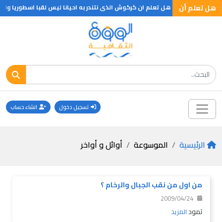
لواحدة .. ؟
هل تعلم أن
هل تعلم ان كركوش الذى نتندر به احيانا ليس لقبا اسطوريا وانم
تسجيل دخول
انشاء حساب
الرئيسية
الموسوعة
أوائل و أواخر
من اول من نقب الجبال والرخام ؟
2009/04/24
ثمود
المزيد