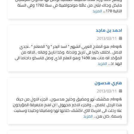
مايكل وجاك ايتين من عائلة مونجولفيية في سنة 1782 وفي السنة
التالية 178...
المزيد
احمد بن ماجد
2013/03/11
&nbsp; هو الملاح العربي الشهير " اسد البحر " و" المعلم " ..نجدي
الاصل ..اختلف كثيرا في تاريخ ولادتة .وكذا تاريخ وفاته ..الاانه من
المؤكد انه مات بعد 1498 وهو العلم الذي وصل فاسكو داجاما الى
الهند اذ...
المزيد
هنري هدسون
2013/03/11
&nbsp; مكتشف نهر ومضيق وخليج هدسون.. الجزء الاول من حياة
هذا الرجل غامض .. والجزء الاخير مجهول ! ان اهم مايعرفة المؤرخون
عنه رحلت الى امريكا التي اكتشف خلالها نهرا ومضيقا وخليجا وسميت
باسمة. كان هن...
المزيد