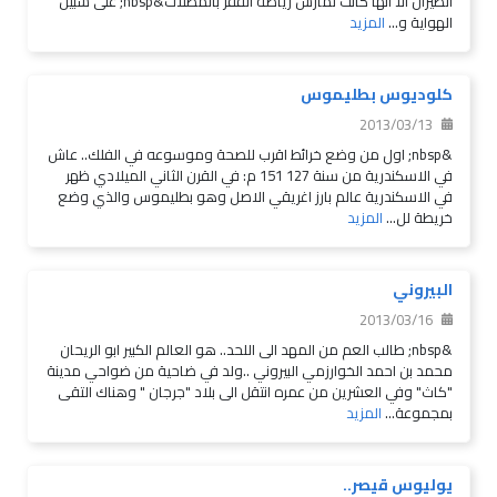
الطيران الا انها كانت تمارس رياضة القفز بالمظلات&nbsp; على سبيل
الهواية و...
المزيد
كلوديوس بطليموس
2013/03/13
&nbsp; اول من وضع خرائط اقرب للصحة وموسوعه في الفلك.. عاش
في الاسكندرية من سنة 127 151 م: في القرن الثاني الميلادي ظهر
في الاسكندرية عالم بارز اغريقي الاصل وهو بطليموس والذي وضع
خريطة لل...
المزيد
البيروني
2013/03/16
&nbsp; طالب العم من المهد الى اللحد.. هو العالم الكبير ابو الريحان
محمد بن احمد الخوارزمي البيروني ..ولد في ضاحية من ضواحي مدينة
"كاث" وفي العشرين من عمره انتقل الى بلاد "جرجان " وهناك التقى
بمجموعة...
المزيد
يوليوس قيصر..