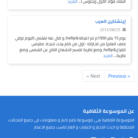
الملك فؤاد الأول وجلوس ا...
المزيد
إينشتاين العرب
2013/08/25
يوم 15 يناير 1950م تم اغتياله&hellip; و قال عنه اينشتين (اليوم توفي
نصف العلم) من انجازاته : اول من قام ببحث لايجاد مقياس
للفراغ&hellip; وضع نظرية تفسير الاشعاع الناتج عن الشمس وضع
نظرية...
المزيد
Next »
« Previous
عن الموسوعة الثقافية
الموسوعة الثقافية هى موسوعة تضم اخبار و معلومات فى جميع المجالات
المختلفة و احدث الاخبار و اختبارات و الغاز تناسب جميع الاعمار