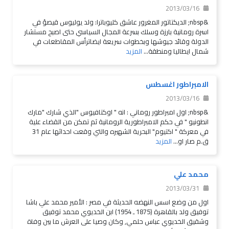
2013/03/16
&nbsp; الديكتاتور المغرور عاشق كليوباترا: ولد يوليوس قيصؤ في
اسرة رومانية بارزة وسلك بسرعة المجال السياسي حتى اصبح مستشار
الدولة وقائد جيوشها وبخطوات سريعة ايضاترأس المقاطعات في
شمال ايطاليا ومنطقة...
المزيد
الامبراطور اغسطس
2013/03/16
&nbsp; اول امبراطور روماني : انه " اوكتافيوس "الذي شارك "مارك
انطونيو " في حكم الامبراطورية الرومانية ثم تمكن من القضاء علية
في معركة " اكتيوم" البحرية الشهيره والتي وقعت احداثها عام 31
ق.م صار او...
المزيد
محمد علي
2013/03/31
اول من وضع اسس النهضه الحديثة في مصر : الأمير محمد علي باشا
توفيق ولد بالقاهرة (1875 ـ 1954) ابن الخديوي محمد توفيق
وشقيق الخديوي عباس حلمي, وكان وصيا على العرش ما بين وفاة