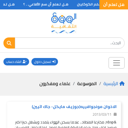
هل تعلم أن
ى يستخرج منها مخدر الكوكايين
هـل تـعلم أن سم الأفاعي .. ؟
هـل تـعلم أن
تسجيل دخول
انشاء حساب
الرئيسية
الموسوعة
علماء ومفكرون
الاخوان مونجوافييه(جوزيف مايكل- جاك اتيين)
2013/03/11
&nbsp; مخترعا المنطاد.. عندما يسخن الهواء يتمدد ويشغل حيزا اكبر
ويصبح اخف وزنا. هذه الحقيقة العلمية توصل لها الاخوان الفرنسيان