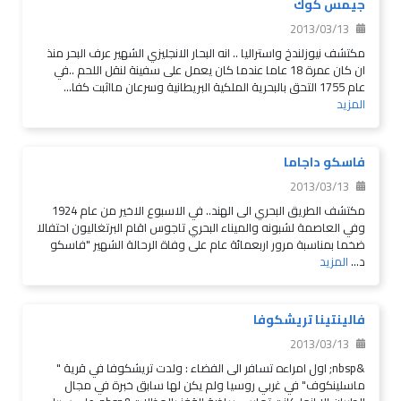
جيمس كوك
2013/03/13
مكتشف نيوزلندخ واستراليا .. انه البحار الانجليزي الشهير عرف البحر منذ
ان كان عمرة 18 عاما عندما كان يعمل على سفينة لنقل اللحم ..في
عام 1755 التحق بالبحرية الملكية البريطانية وسرعان مااثبت كفا...
المزيد
فاسكو داجاما
2013/03/13
مكتشف الطريق البحري الى الهند.. في الاسبوع الاخير من عام 1924
وفي العاصمة لشبونه والميناء البحري تاجوس اقام البرتغاليون احتفالا
ضخما بمناسبة مرور اربعمائة عام على وفاة الرحالة الشهير "فاسكو
د...
المزيد
فالينتينا تريشكوفا
2013/03/13
&nbsp; اول امراءه تسافر الى الفضاء : ولدت تريشكوفا في قرية "
ماسلينكوف" في غربي روسيا ولم يكن لها سابق خبرة في مجال