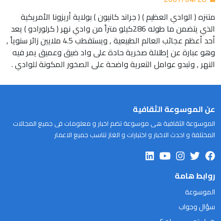
متنزه ( الوادي العظيم ) ( جراند كانيون ) بولاية أريزونا الأمريكية
الذي يتضمن ما طوله 286كيلو متراً من وادي نهر ( كرلورادو ) يعد
أحد أعظم عجائب العالم الطبيعية , ويستقطب 4.5 ملايين زائر سنوياً ,
وهو عبارة عن إطلالة صخرية حادة على واد ضيق وعميق يمر فيه
النهر , وتبدو عوامل التعرية واضحة على الصخور المكونة للوادي .
عن الموسوعة الثقافية
الموسوعة الثقافية هى موسوعة تضم اخبار و معلومات فى جميع المجالات
المختلفة و احدث الاخبار و اختبارات و الغاز تناسب جميع الاعمار
روابط هامة
الموسوعة
سؤال وجواب