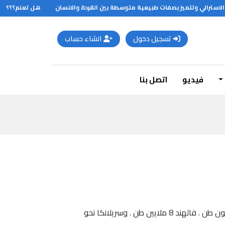
لاسترالي وتتميز بصفات طبيعية متوسطة بين القردة والانسان
هل تعلم؟؟؟
تسجيل دخول
انشاء حساب
فيديو
اتصل بنا
الدولة التي تنتج أكبر كمية من جوز الهند في العالم هي إندونيسيا بإنتاج سنوي يبلغ 13.9 مليون طن , تليها الفلبين 10.3مليون طن . فالهند 8 ملايين طن . وسريلانكا نحو