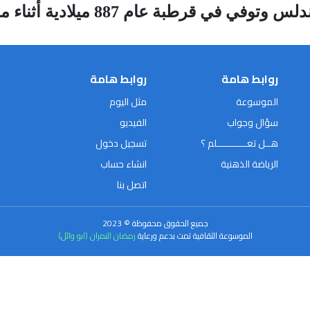
بة عام 887 ميلادية أثناء محاولتة للطيران
روابط هامة
روابط هامة
الموسوعة
مثل اليوم
سؤال وجواب
الفيديو
هــل تعـــــــــــلم ؟
تسجيل دخول
الرياضة الذهنية
انشاء حساب
اتصل بنا
جميع الحقوق محفوظة © 2023
الموسوعة الثقافية تمت بدعم ورعاية
رمضان النمران (ابو وائل)