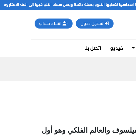
سداسها تغطيها الثلوج بصفة دائمة ويصل سمك الثلج فيها الى الاف الامتار ومع ذل
تسجيل دخول
انشاء حساب
فيديو
اتصل بنا
يلسوف والعالم الفلكي وهو أول