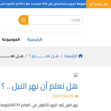
هل تعلم أن
م بالباكستان بنى 300 مسجدا عام 1612م تكفيرا لذنب اقترافه غصبا عنه حيث راى بالصدفة زوجة جاره وهي تستحم
ل تعلم ان ؟
الرئيسية
الموسوعة
الرئيسية
هــل تعـــــــــــلم ؟
هــل تعـــــــــــ
هل تعلم أن نهر النيل .. ؟
2007/04/29
نهر النيل يٌعد النهر الأطول في العالم 6670كيلومتراً , رغم أن نهر الأمازون قد يكون أطول 6750 كيلو متراً , إلا أن طوله يشتمل على روافد لا تحمل اسمه