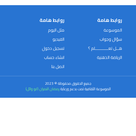
روابط هامة
روابط هامة
الموسوعة
مثل اليوم
سؤال وجواب
الفيديو
هــل تعـــــــــــلم ؟
تسجيل دخول
الرياضة الذهنية
انشاء حساب
اتصل بنا
جميع الحقوق محفوظة © 2023
الموسوعة الثقافية تمت بدعم ورعاية
رمضان النمران (ابو وائل)