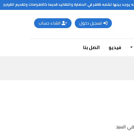
جد بينها تشابه ظاهر في الحضارة والتقاليد قديما كالاهرامات وتقديم القرابين للا
تسجيل دخول
انشاء حساب
فيديو
اتصل بنا