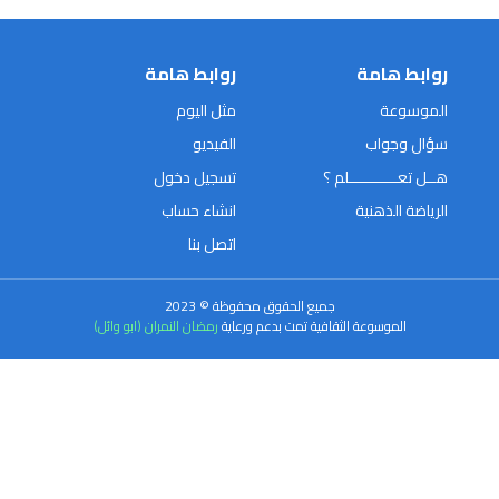
روابط هامة
روابط هامة
الموسوعة
مثل اليوم
سؤال وجواب
الفيديو
هــل تعـــــــــــلم ؟
تسجيل دخول
الرياضة الذهنية
انشاء حساب
اتصل بنا
جميع الحقوق محفوظة © 2023
الموسوعة الثقافية تمت بدعم ورعاية
رمضان النمران (ابو وائل)