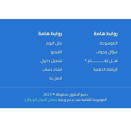
روابط هامة
روابط هامة
الموسوعة
مثل اليوم
سؤال وجواب
الفيديو
هــل تعـــــــــــلم ؟
تسجيل دخول
الرياضة الذهنية
انشاء حساب
اتصل بنا
جميع الحقوق محفوظة © 2023
الموسوعة الثقافية تمت بدعم ورعاية
رمضان النمران (ابو وائل)