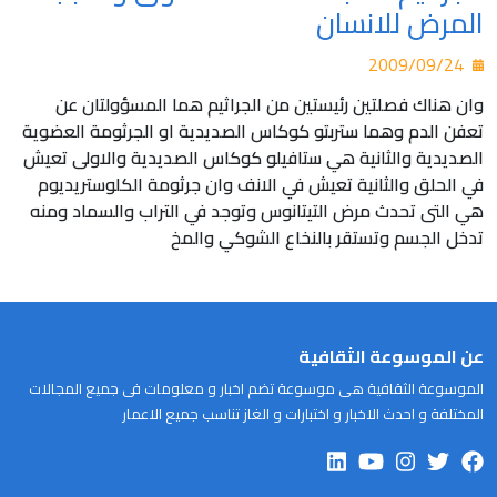
المرض للانسان
2009/09/24
وان هناك فصلتين رئيستين من الجراثيم هما المسؤولتان عن
تعفن الدم وهما ستربتو كوكاس الصديدية او الجرثومة العضوية
الصديدية والثانية هي ستافيلو كوكاس الصديدية والاولى تعيش
في الحلق والثانية تعيش في الانف وان جرثومة الكلوستريديوم
هي التى تحدث مرض التيتانوس وتوجد في التراب والسماد ومنه
تدخل الجسم وتستقر بالنخاع الشوكي والمخ
عن الموسوعة الثقافية
الموسوعة الثقافية هى موسوعة تضم اخبار و معلومات فى جميع المجالات
المختلفة و احدث الاخبار و اختبارات و الغاز تناسب جميع الاعمار