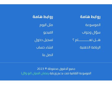
روابط هامة
روابط هامة
الموسوعة
مثل اليوم
سؤال وجواب
الفيديو
هــل تعـــــــــــلم ؟
تسجيل دخول
الرياضة الذهنية
انشاء حساب
اتصل بنا
جميع الحقوق محفوظة © 2023
الموسوعة الثقافية تمت بدعم ورعاية
رمضان النمران (ابو وائل)