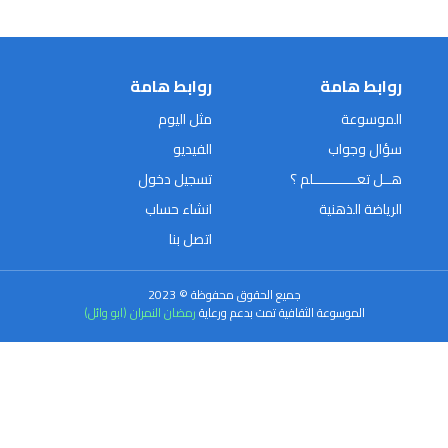
روابط هامة
روابط هامة
الموسوعة
مثل اليوم
سؤال وجواب
الفيديو
هــل تعـــــــــــلم ؟
تسجيل دخول
الرياضة الذهنية
انشاء حساب
اتصل بنا
جميع الحقوق محفوظة © 2023
الموسوعة الثقافية تمت بدعم ورعاية
رمضان النمران (ابو وائل)