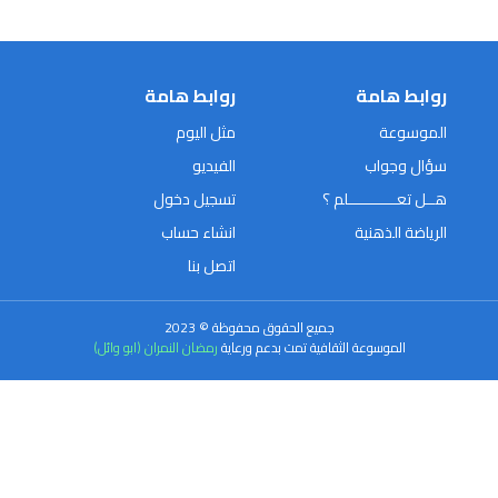
روابط هامة
روابط هامة
الموسوعة
مثل اليوم
سؤال وجواب
الفيديو
هــل تعـــــــــــلم ؟
تسجيل دخول
الرياضة الذهنية
انشاء حساب
اتصل بنا
جميع الحقوق محفوظة © 2023
الموسوعة الثقافية تمت بدعم ورعاية
رمضان النمران (ابو وائل)