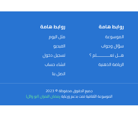
روابط هامة
روابط هامة
الموسوعة
مثل اليوم
سؤال وجواب
الفيديو
هــل تعـــــــــــلم ؟
تسجيل دخول
الرياضة الذهنية
انشاء حساب
اتصل بنا
جميع الحقوق محفوظة © 2023
الموسوعة الثقافية تمت بدعم ورعاية
رمضان النمران (ابو وائل)