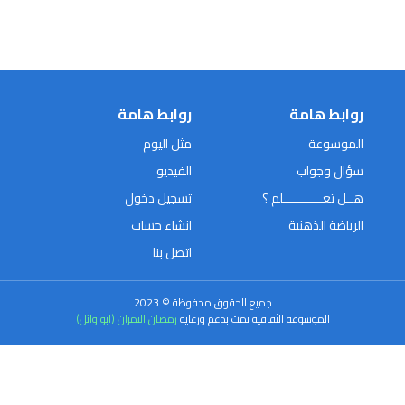
روابط هامة
روابط هامة
الموسوعة
مثل اليوم
سؤال وجواب
الفيديو
هــل تعـــــــــــلم ؟
تسجيل دخول
الرياضة الذهنية
انشاء حساب
اتصل بنا
جميع الحقوق محفوظة © 2023
الموسوعة الثقافية تمت بدعم ورعاية
رمضان النمران (ابو وائل)