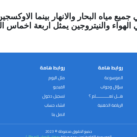
ميع مياه البحار والانهار بينما الاوكسجي
روابط هامة
روابط هامة
الموسوعة
مثل اليوم
سؤال وجواب
الفيديو
هــل تعـــــــــــلم ؟
تسجيل دخول
الرياضة الذهنية
انشاء حساب
اتصل بنا
جميع الحقوق محفوظة © 2023
الموسوعة الثقافية تمت بدعم ورعاية
رمضان النمران (ابو وائل)