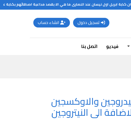
كذبة ابريل اول نيسان عند النصارى ما هي الا بقصد مداعبة اصدقائهم بكذبة عوضا ع
تسجيل دخول
انشاء حساب
فيديو
اتصل بنا
هيدروجين والاوكسجين
ضافة الى النيتروجين