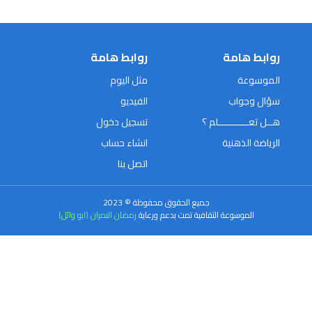
روابط هامة
روابط هامة
الموسوعة
مثل اليوم
سؤال وجواب
الفيديو
هــل تعـــــــــــلم ؟
تسجيل دخول
الرياضة الذهنية
انشاء حساب
اتصل بنا
جميع الحقوق محفوظة © 2023
الموسوعة الثقافية تمت بدعم ورعاية
رمضان النمران (ابو وائل)