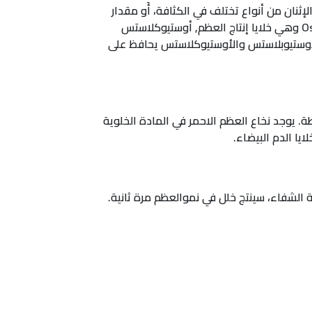
ثنان من أنواع تختلف في الكثافة، أَو مقدار
التي تساهم في عملية نمو العظم. أوستيوبلاستس Osteoblasts وهي خلايا إنتاج العظم, أوستيوكلاستس
 وهي خلايا عظمية بالغة. التوازن بين الأوستيوبلاستس والأوستيوكلاستس يحافظ على
ة. يوجد نخاع العظم الاحمر في المادة الخلوية
يا الدم البيضاء.
ة الشفاء، سينتج خلل في نموالعظم مرة ثانية.