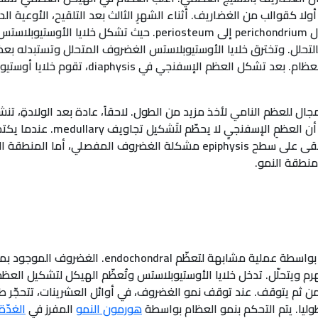
 تشكّل أولا كقوالب من الغضاريف. أثناء الشهرِ الثالث بعد التلقيح، الأوعية
قت، الغضروف في مركز diaphysis يبدأ بالتحلل. وتخترق خلايا الأوستيوبلاستس الغضروف المتح
تنتشر عملية التعظّم من هذه النواة إلى نهاي
epiphyses مشابه للذي يحصل في is
ل النمو. chondrocytes بجانب diaphysis، يهرم ويتحلّل. تدخل خلايا الأوستيوبلاستس وتُعظّم اله
هورمون النمو
المفرز في
الغدّة