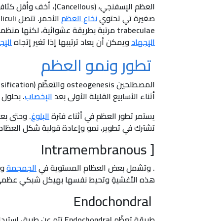
صغيرة تي تحتوي
نخاع العظم
trabeculae مرتبة بطريقة عشوائية، لكنها منظمة لإعطاء أقصى
الإجهاد
ويمكن أن يعاد ترتيبها إذا تغير إتجاه
الإج
تطور ونمو العظم
أثناء الأسابيع القليلة الأولى بعد
الإخصاب
. بحلول
يستمر تطور العظم في أثناء فترة
البلوغ
. وحتى بع
تشترك في تطوير، نمو وإعادة قولبة شكل العظام. هناك نوعان للتعظّمِ: s
Intramembranous
[
. وتشمل بعض العظام المستوية في
الجمجمة
وب
هذه الأغشيةِ وتحيط نفسها بهيكل شبكي عظمي.
Endochondral
طريقة تعظّم dochondral