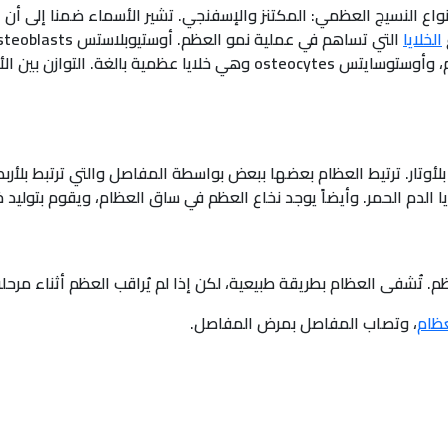
ع النسيج العظمي: المكتنز والإسفنجي. تشير الأسماء ضمنا إلى أن الإ
الخلايا
osteoclasts وهي خلايا ماصة أَو محطمة للعظم، وأوستوسايتس osteocytes
أوتار. ترتيط العظام بعضها ببعض بواسطة المفاصل والتي ترتبط بلأربط
الدم الحمر. وأيضاً يوجد نخاع العظم في ساق العظام، ويقوم بتوليد خلا
. تُشفى العظام بطريقة طبيعية، لكن إذا لم يُراقب العظم أثناء مرحل
ظام
، وتصاب المفاصل بمرض المفاصل.