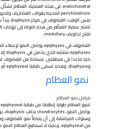
endochondral. في هذه العملية، العظام
نفس الو
لفتح تجاويف medullary.
وdiaphysis. وهذه تسمى طبقة epiphyseal أو منطقة النمو.
نمو العظام
مراحل نمو العظام
يواص
من epiphyseal، وعليه لا تستطيع العظام النمو طوليا. يتم التحكم بنمو العظام بواسطة