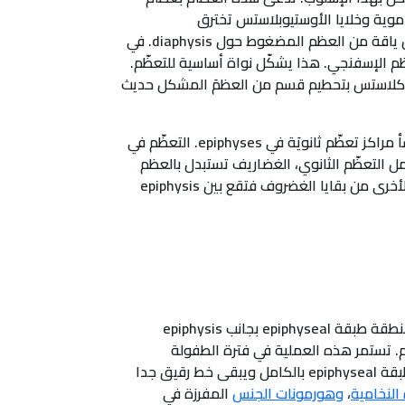
 الدموية وخلايا الأوستيوبلاستس تخترق
perichondrium المحيط بقوالب الغضاريف وتتحول perichondrium إلى periosteum. حيث تشكل خلايا الأوستيوبلاستس ياقة من العظم المضغوط حول diaphysis. في
لل وتستبدله بعظم الإسفنجي. هذا يشكّل نواة أساسية للتعظّم.
ات العظام. بعد تشكل العظم الإسفنجي في diaphysis، تقوم خلايا أوستيوكلاستس بتحطيم قسم من العظمَ المشكل حديث
الغضروف في epiphyses يواصل النمو لإعطاء المجال للعظم النامي لأخذ مزيد من الطول. لاحقاً، عادة بعد الولادةِ، تنشأ مراكز تعظّم ثانويَة في epiphyses. التعظّم في
diaphys إلا أن العظمِ الإسفنجيِ لا يحطّم لتَشكيل تجاويف medullary. عندما يكتمل التعظّم الثانوي، الغضاريف تستبدل بالعظم
كليا ماعدا في منطقتين. مساحة من الغضروف تبقى على سطح epiphysis مشكلة الغضروف المفصلي، أما المنطقة الأخرى من بقايا الغضروف فتقع بين epiphysis
تنمو العظام طوليا إنطلاقا من طبقة epiphyseal بواسطة عملية مشابهة لتعظّم endochondral. الغضروف الموجود بمنطقة طبقة epiphyseal بجانب epiphysis
يكل لتشكيل العظم. تستمر هذه العملية في فترة الطفولة
وسنوات المراهقة إلى أن يتباطأ نمو الغضروف ومن ثم يتوقف. عند توقف نمو الغضروف، في أوائل العشرينات، تتحجّر طبقة epiphyseal بالكامل ويبقى خط رقيق جدا
 النخامية
،
وهورمونات الجنس
المفرزة في