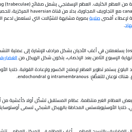
العظم الإسف
الأحمر. تتصل canaliculi مع التجاويف 
صلابة
بصورة مشابهة للشيّالات التي تستعمل لدعم البناء. يتبع trabeculae ا
هاد
.
المصطلحين osteogenesis والتعظّم (ossification) يستعملان في أغلب الأحيان بشكل مرادف لل
 نهاية الإسبوع الثامن بعد الإخصاب، يتكون شكل الهيكل من
الغضاريف
د البلوغ يستمر تطوير العظم لإصلاح الكسور ولإعادة القولبة. خلايا 
intramembranou و endochondral.
عض العظام الغير منتظمة. عظام المستقبل تشكّل أولا كأغشية من أنس
 خلايا الأوستيوبلاستس المحاطة بالهيكل الشبكي تسمى أوستوساي
En تتم عن طريق استبدال الغضاريف بالنسيج العظمي. أغلب العظام في الهيكل الع