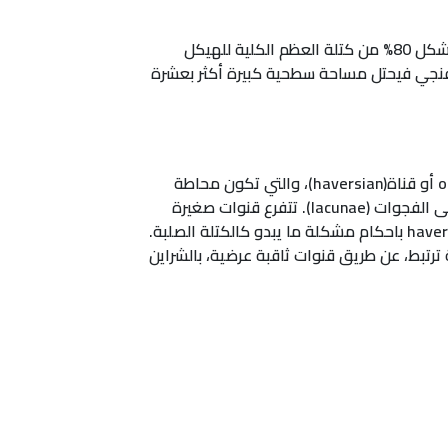
يكون العظم على نوعين : صلب " مضغوط" وأسفنجي. تتكون قشرة العظم من العظم الصلب. العظم المُكون للقشرة يشكل 80% من كتلة العظم الكلية للهيكل
حة الجسم السطحية. اما العظم الاسفنجي فيحتل مساحة سطحية كبيرة أكثر بعشرة
العظم الكثيف يشمل osteons مكتظة بشدة أَو أنظمة haversian. الosteon تشمل قناة وسطى تدعى قناة osteonic أو قناة(haversian)، والتي تكون محاطة
بحلقات مركزية (lamellae) من الهيكل الشبكي. تقع الخلايا العظمية (أوستوكيتس) بين حلقات الهيكل، في فراغات تدعى الفجوات (lacunae). تتفرع قنوات صغيرة
(canaliculi) من الفجوات إلى قناة osteonic لإنشاء الممرّات خلال الهيكل الصلب. في العظم الكثيف، تكتظ أنظمة haversian باحكام مشكلة ما يبدو كالكتلة الصلبة.
ترتبط، عن طريق قنوات ثاقبة عرضية، بالشراين