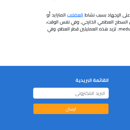
 على الإجهاد بسبب نشاط
العضلات
المتزايد أَو
لاستس في periosteum تشكل طبقة عظمية كثيفة حول السطح العظمي الخارجي. وفي نفس الوقت،
تقوم خلايا أوستيوكلاستس في endosteum بتحطيم قسما من العظم على السطح العظمي الداخلي، حول تجويف medullary. تزيد هذه العمليتين قطر العظم، وفي
القائمة البريدية
ارسال