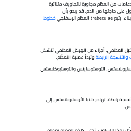
نجي، (Cancellous)، أخف وأقل كثافة من العظم الكثيف. العظم الإسفنجي يشمل صفائح (trabeculae) ودعامات من العظم مجاورة للتجاويف متناثرة
المجاورة، بدلا من قناة haversian المركزية، للحصول على حاجتها من الدم. قد يبدو بأن
لعظم الإسفنجي
خطوط
إشارة إلى عملية التشكيل العظمي. أجزاء من الهيكل العظمي تتشكل
والأنسجة الرابطة
وتبدأ عملية التعظّم.
الأوستيوبلاستس, الأوستوسايتس والأوستيوكلاستس
جة رابطة. تهاجر خلايا الأوستيوبلاستس إلى
تس.
ظمي تتشكّل بهذا الإسلوب. تدعى هذه العظام بعظام