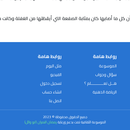
كل ما أصابها كان بمثابة الصفعة التي أيقظتها من الغفلة وكانت من ..
روابط هامة
روابط هامة
الموسوعة
مثل اليوم
سؤال وجواب
الفيديو
هــل تعـــــــــــلم ؟
تسجيل دخول
الرياضة الذهنية
انشاء حساب
اتصل بنا
جميع الحقوق محفوظة © 2023
الموسوعة الثقافية تمت بدعم ورعاية
رمضان النمران (ابو وائل)