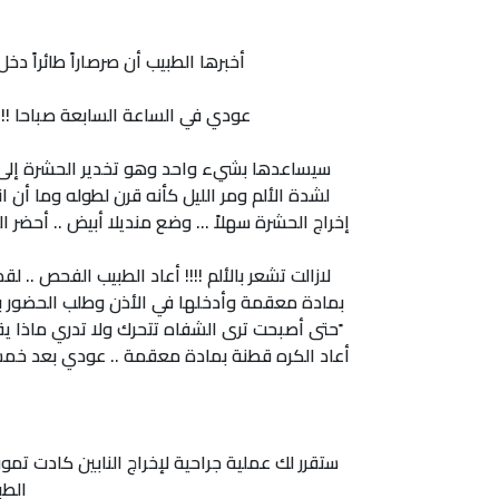
أخبرها الطبيب أن صرصاراً طائراً دخ
عودي في الساعة السابعة صباحا !!!
سيساعدها بشيء واحد وهو تخدير الحشرة إلى الص
لشدة الألم ومر الليل كأنه قرن لطوله وما أن 
إخراج الحشرة سهلاً ... وضع منديلا أبيض .. أحضر الم
لازالت تشعر بالألم !!!! أعاد الطبيب الفحص .. 
بمادة معقمة وأدخلها في الأذن وطلب الحضور بعد
ًحتى أصبحت ترى الشفاه تتحرك ولا تدري ماذا ي
أعاد الكره قطنة بمادة معقمة .. عودي بعد خمسة
ستقرر لك عملية جراحية لإخراج النابين كادت تمو
الطب