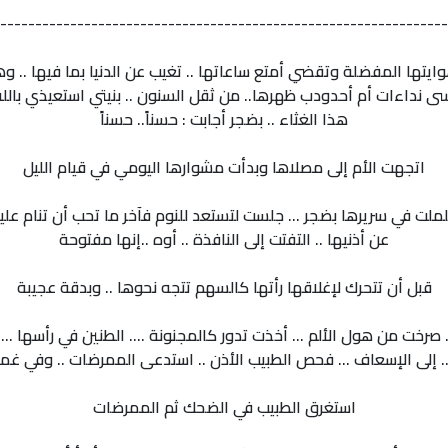
----------------------------------------------------------------
ها المفضلة وتقضي أمتع ساعاتها .. تغيب عن الدنيا بما فيها .. وهي
سى نداءات أم أحدودب ظهرها.. من ثقل السنون .. بنيتي استعيذي بالل
هذا الغثاء .. بضجر أجابت : حسناً.. حسناً
اتجهت الأم إلى مصلاها وبدأت مشوارها اليومي في قيام الليل
 تململت في سريرها بضجر ... جلست لتستعد للنوم فآخر ما تحب أن تنام عل
عن أذنيها .. التفتت إلى النافذة .. أوه ..إنها مفتوحة
قبل أن تتحرك لإغلاقها رأتها كالسهم تتجه نحوها .. وبدقة عجيبة
صرخت من هول الألم ... أخذت تدور كالمجنونة .... الطنين في رأسها ... 
.. إلى الإسعاف ... فحص الطبيب الأذن .. استدعى الممرضات .. وفي غمر
استغرق الطبيب في الضحك ثم الممرضات