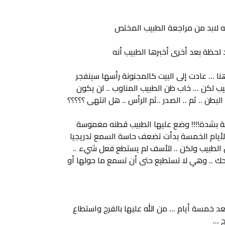
راجه لابد من مراجعة الطبيب المختص
لحظة بعد أخرى أخبرها الطبيب أنه
 ... عادت إلى البيت كالمجنونة رأسها سينفجر
ب لكن ... خاب ظن الطبيب المناوب .. لن يكون
البطن .. ثم .. الصدر ..ثم الرأس .. هل انتهى ؟؟؟؟؟
متشبثة بشدة!!!! وضع عليها الطبيب قطنه مغموسة
 الأيام الخمسة بدأت تضعف حاسة السمع تدريجيا
ل الطبيب ولكن .. للأسف لم يستطع فعل شيء ..
حك .. وهي لا تستطيع حتى أن تسمع ما حولها أو
د خمسة أيام ... من الله عليها بالفرج واستطاع
...