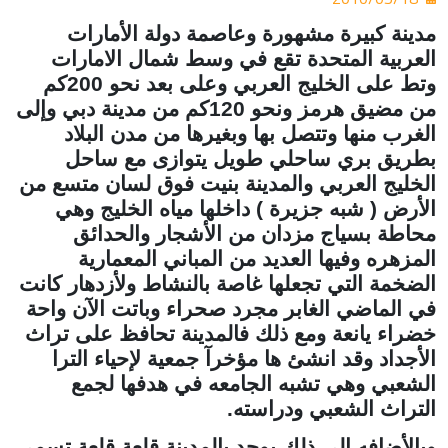
مدينة كبيرة مشهورة وعاصمة دولة الأمارات
العربية المتحدة تقع في وسط شمال الامارات
وتط على الخليج العربي وعلى بعد نحو 200كم
من مضيق هرمز ونحو 120كم من مدينة دبي وإلى
الغرب منها وتتصل بها وبغيرها من مدن البلاد
بطريق بري ساحلي طويل يتوازى مع ساحل
الخليج العربي والمدينة بنيت فوق لسان متسع من
الأرض ( شبه جزيرة ) داخلها مياه الخليج وهي
محاطة بسياج مزدان من الأشجار والحدائق
المزهره وفيها العديد من المباني المعمارية
الضخمة التي تجعلها غاصة بالنشاط ولأزدهار كانت
في الماضي الغابر مجرد صحراء وباتت الآن واحة
خضراء يانعة ومع ذلك فالمدينة تحافظ على تراث
الأجداد وقد انشئ ها مؤخرآ جمعية لإحياء الترا
الشعبي وهي تشبه الجامعه في هدفها لجمع
التراث الشعبي ودراسته.
وبالأضافه إلى ذلك يوجد بالمدينة قلعة قلعة تسمى