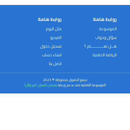
روابط هامة
روابط هامة
الموسوعة
مثل اليوم
سؤال وجواب
الفيديو
هــل تعـــــــــــلم ؟
تسجيل دخول
الرياضة الذهنية
انشاء حساب
اتصل بنا
جميع الحقوق محفوظة © 2023
الموسوعة الثقافية تمت بدعم ورعاية
رمضان النمران (ابو وائل)