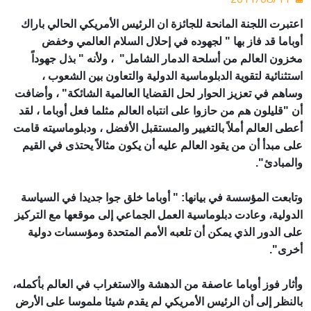
اعتبرت اللجنة المانحة للجائزة ان الرئيس الأمريكي الحالي باراك
أوباما قد فاز بها " لجهوده في إحلال السلام العالمي وخفض
مخزون العالم من أسلحة الدمار الشامل" ، ولأنه " بذل جهوداً
استثنائية لتقوية الدبلوماسية الدولية والتعاون بين الشعوب ،
وساهم في تعزيز الحوار لحل القضايا العالمية الشائكة" ، وأضافت
أن "قليلون هم من حازوا على انتباه العالم مثلما فعل أوباما ، لقد
أعطى العالم أملاً بالتغيير والمستقبل الأفضل ، ودبلوماسيته قامت
على مبدأ أن من يقود العالم عليه أن يكون مثالاً يحتذى في القيم
والمبادئ".
وتابعت المؤسسة في بيانها: " أوباما خلق جوا جديدا في السياسة
الدولية، وعادت دبلوماسية العمل الجماعي إلى موقعها مع التركيز
على الدور الذي يمكن أن تلعبه الأمم المتحدة ومؤسسات دولية
أخرى".
وأثار فوز أوباما عاصفة من الدهشة والاستغراب في العالم بأكمله،
بالنظر إلى أن الرئيس الأمريكي لم يقدم شيئا ملموسا على الأرض