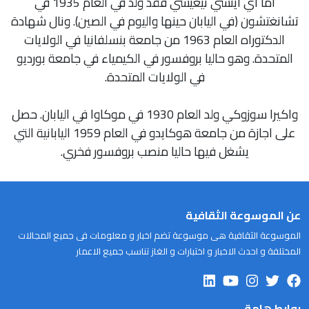
أما اي ايتشي نيغيشي فقد ولد في العام 1935 في
تشانغتشون (في اليابان حينها واليوم في الصين). ونال شهادة
الدكتوراه العام 1963 من جامعة بنسلفانيا في الولايات
المتحدة. وهو حاليا بروفسور في الكيمياء في جامعة بورديو
في الولايات المتحدة.
واكيرا سوزوكي ولد العام 1930 في موكاوا في اليابان. حصل
على اجازة من جامعة هوكايدو في العام 1959 اليابانية التي
يشغل فيها حاليا منصب بروفسور فخري.
عن الموسوعة الثقافية
الموسوعة الثقافية هى موسوعة تضم اخبار و معلومات فى جميع المجالات
المختلفة و احدث الاخبار و اختبارات و الغاز تناسب جميع الاعمار
روابط هامة