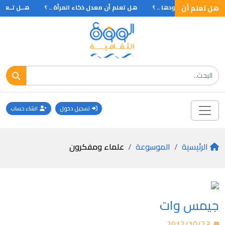
هل تعلم أن
 تتعرف على مولودها .. ؟
هل تعلم أن معدل ذكاء المرأة .. ؟
هــل تــعلم أ
تسجيل دخول
انشاء حساب
الرئيسية
الموسوعة
علماء ومفكرون
جيمس وات
2012/10/23