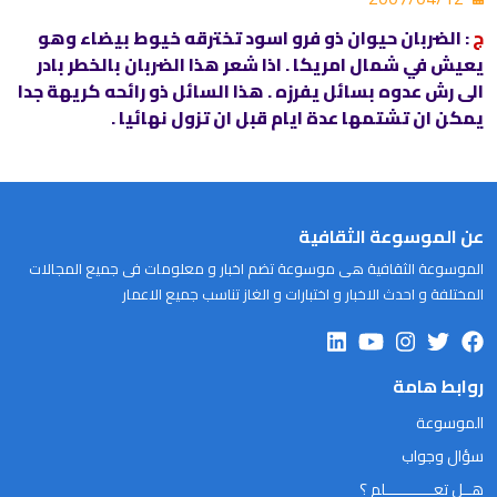
ج
: الضربان حيوان ذو فرو اسود تخترقه خيوط بيضاء وهو
يعيش في شمال امريكا . اذا شعر هذا الضربان بالخطر بادر
الى رش عدوه بسائل يفرزه . هذا السائل ذو رائحه كريهة جدا
يمكن ان تشتمها عدة ايام قبل ان تزول نهائيا .
عن الموسوعة الثقافية
الموسوعة الثقافية هى موسوعة تضم اخبار و معلومات فى جميع المجالات
المختلفة و احدث الاخبار و اختبارات و الغاز تناسب جميع الاعمار
روابط هامة
الموسوعة
سؤال وجواب
هــل تعـــــــــــلم ؟