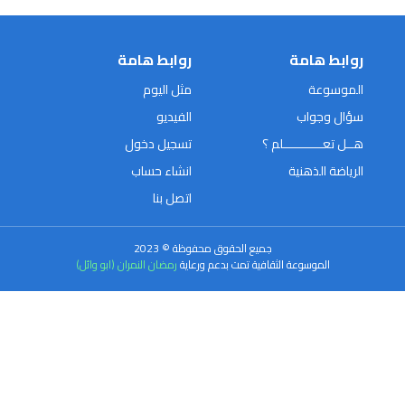
روابط هامة
روابط هامة
الموسوعة
مثل اليوم
سؤال وجواب
الفيديو
هــل تعـــــــــــلم ؟
تسجيل دخول
الرياضة الذهنية
انشاء حساب
اتصل بنا
جميع الحقوق محفوظة © 2023
الموسوعة الثقافية تمت بدعم ورعاية
رمضان النمران (ابو وائل)