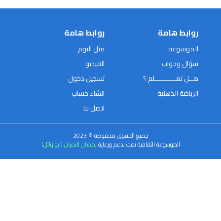
روابط هامة
روابط هامة
الموسوعة
مثل اليوم
سؤال وجواب
الفيديو
هــل تعـــــــــــلم ؟
تسجيل دخول
الرياضة الذهنية
انشاء حساب
اتصل بنا
جميع الحقوق محفوظة © 2023
الموسوعة الثقافية تمت بدعم ورعاية
رمضان النمران (ابو وائل)