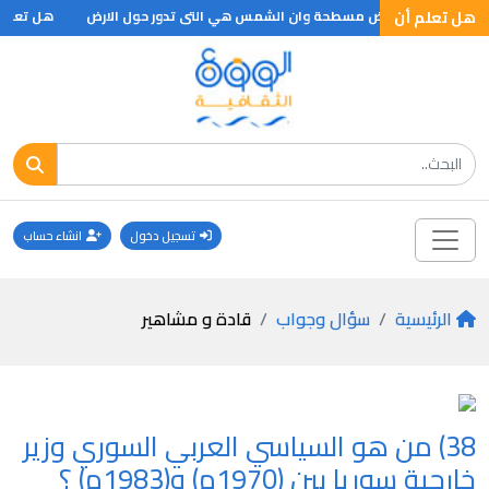
هل تعلم أن
هل تعلم أ
تسجيل دخول
انشاء حساب
الرئيسية
سؤال وجواب
قادة و مشاهير
38) من هو السياسي العربي السوري وزير
خارجية سوريا بين (1970م) و(1983م) ؟