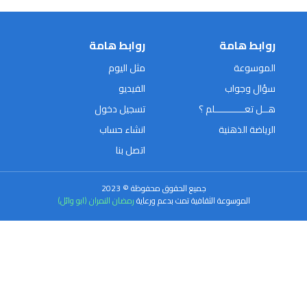
روابط هامة
روابط هامة
الموسوعة
مثل اليوم
سؤال وجواب
الفيديو
هــل تعـــــــــــلم ؟
تسجيل دخول
الرياضة الذهنية
انشاء حساب
اتصل بنا
جميع الحقوق محفوظة © 2023
الموسوعة الثقافية تمت بدعم ورعاية
رمضان النمران (ابو وائل)