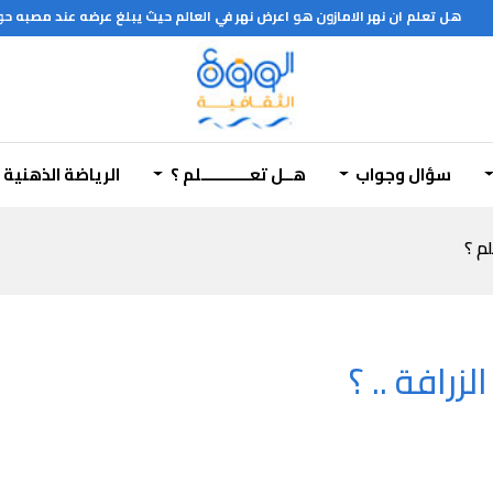
هل تعلم ان نهر الامازون هو اعرض نهر في العالم حيث يبلغ عرضه عند مصبه حوالي 350 الف متر وعرضه 5 الاف متر وطوله 6500 كيلو متر وتندفع مياهه بسرعه دون ان تختلط بمياه 
سؤال وجواب
هــل تعـــــــــــلم ؟
الرياضة الذهنية
لم ؟
زرافة .. ؟