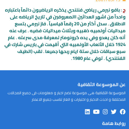
ج
: بافو نيرمي رياضي فنلندي يذكره الرياضيون دائمآ باعتباره
واحدآ من اشهر العدائين االمعروفين في تاريخ الرياضه على
الاطلاق . سدل أكثر من 20 رقمآ قياسيآ . فاز نيرمي بتسع
ميداليات أولمبيه ذهبيه وبثلاث ميداليات فضيه . عرف عنه
أنه كان يعدو وفي يده كرونومتر لمعرفة مدى سرعته . عام
1924 خلال الألعاب الأولمبيه التي أقيمت في باريس شارك في
سبع سباقات خلال ستة ايام ربحها جميعا . لقب (الطيف
الفنلندي) . توفي عام 1980.
عن الموسوعة الثقافية
الموسوعة الثقافية هى موسوعة تضم اخبار و معلومات فى جميع المجالات
المختلفة و احدث الاخبار و اختبارات و الغاز تناسب جميع الاعمار
روابط هامة