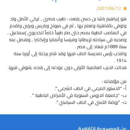
2007/06/12
هو إبراهيم باشا بن حسن رفعت : طبيب مصري , تركي الأصل ولد
وتوفي بالقاهرة وتعلم بها , ثم في ميونخ وباريس وبرلين وتقدم
في المناصب الطبية بمصر حتى صار طبيباً خاصاً للخديوي إسماعيل ,
وصحبه في سياحته لإيطاليا وفرنسا وألمانيا وإنكلترا , ونفصل عنه
سنة 1889م فعاد إلى مصر .
وانتخب رئيس لمدرسة الطب فيها وقد قام برحلة إلى أوربا سنة
1914 .
فحالت الحرب العالمية الأولى دون عودته إلى بلاده ,فتوفي فيها.
من مؤلفاته :
أ‌- "الدستور المرعي في الطب الشرعي ".
ب‌- "جامعة الدروس السنوية في الأمراض الباطنية " .
ت‌- "روضة الآسي في الطب السياسي ".
عن الموسوعة الثقافية