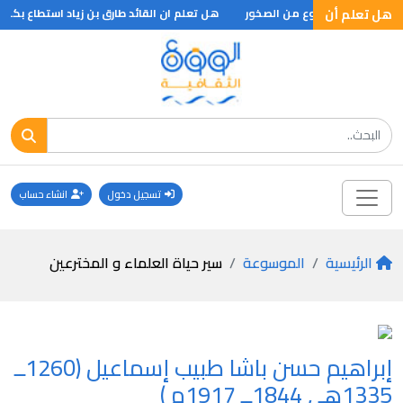
هل تعلم أن
 واكثر من مئة نوع من الصخور
هل تعلم ان القائد طارق بن زياد استطاع بكل حيلة ودهاء وذلك عام 
تسجيل دخول
انشاء حساب
الرئيسية
الموسوعة
سير حياة العلماء و المخترعين
إبراهيم حسن باشا طبيب إسماعيل (1260ــ
1335هـ , 1844ــ 1917م )