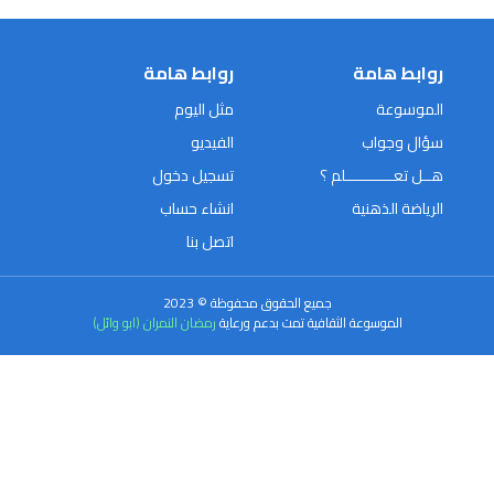
روابط هامة
روابط هامة
الموسوعة
مثل اليوم
سؤال وجواب
الفيديو
هــل تعـــــــــــلم ؟
تسجيل دخول
الرياضة الذهنية
انشاء حساب
اتصل بنا
جميع الحقوق محفوظة © 2023
الموسوعة الثقافية تمت بدعم ورعاية
رمضان النمران (ابو وائل)