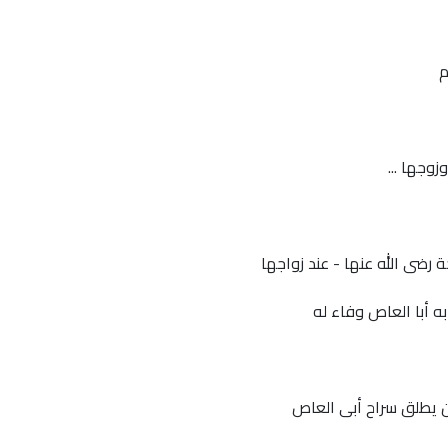
م
زوجها ...
 رضى الله عنها - عند زواجها
به أبا العاص وفاء له
ن يطلق سراح أبى العاص