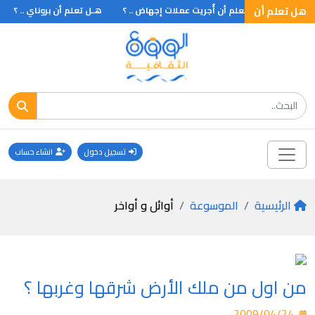
بمركبة
هل تعلم أن
هل تعلم أن أٌجريت عملات إجهاض .. ؟
هـل تعلم أن بروناي .. ؟
تسجيل دخول
انشاء حساب
الرئيسية
الموسوعة
أوائل و أواخر
من اول من ملك الأرض شرقها وغربها ؟
2009/04/24