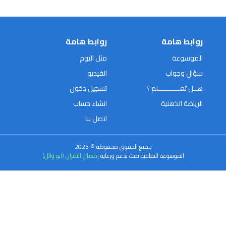
روابط هامة
روابط هامة
الموسوعة
مثل اليوم
سؤال وجواب
الفيديو
هــل تعـــــــــــلم ؟
تسجيل دخول
الرياضة الذهنية
انشاء حساب
اتصل بنا
جميع الحقوق محفوظة © 2023
الموسوعة الثقافية تمت بدعم ورعاية
رمضان النمران (ابو وائل)