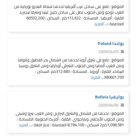
الموقع : تقع على ساحل غرب أفريقيا تحدها شمالا البنجرو بوركينا من
الغرب توجو ومن الجنوب تطل على ساحل خليج غينيا وشرقا نيجيريا.
القارة : أفريقيا . المساحة : 112,622كم . السكان : 60532,200
العاصمة :...
المزيد
بولندا Poland
2009/04/05
الموقع : تقع في شرق أروبا تحدها من الشمال بحر البلطيق ولتوانيا
ومن الغرب ألمانيا ومن الجنوب الشرقي أوكرانيا ومن الشرق روسيا
البيضاء. القارة : أوروبا . المساحة : 312.683كم. السكان :
380601.700...
المزيد
بوليفيا Bolivia
2009/04/06
الموقع : تحدها من الشمال والشرق البرازيل ومن الغرب بيرو وشيلي
ومن الجنوب الأرجنتين وباراجواي. القارة : أمريكا الجنوبية. المساحة :
1,098,581كم2 السكان : 8,784,100 العاصمة : لاباز اللغة :...
المزيد