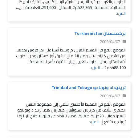
الجنوب والغرب جواتيمالا ومن الشرق البحر الكاريبي. القارة : أمريكا
الشمالية. المساحة : 22,965كم2. السكان : 251,600. العاصمة : بل...
المزيد
تركمنستان Turkmenistan
2009/04/07
الموقع : تقع في القسم الغربي م وسط أسيا على بحر قزوين يحدها
من الشمال كازاخستان ومن الشمال الشرق أوزبكستان ومن الجنوب
أفغانستان ومن الجنوب الغربي إيران. القارة : أسيا. المساحة :
488.100كم2....
المزيد
ترينيداد وتوباجو Trinidad and Tobago
2009/04/07
الموقع : تقع في المحيط الأطلسي تنتمي إلى مجموعة الانتيل
الصغرى تتألف من جزيرتين استوائيتين صغيرتين هما ترينداد وتوباجو
يتبعها حوالي 23جزيرة صغيرة يفصل ترينداد عن فنزويلا خليج باريا إما
توبا جو فتقع إ...
المزيد