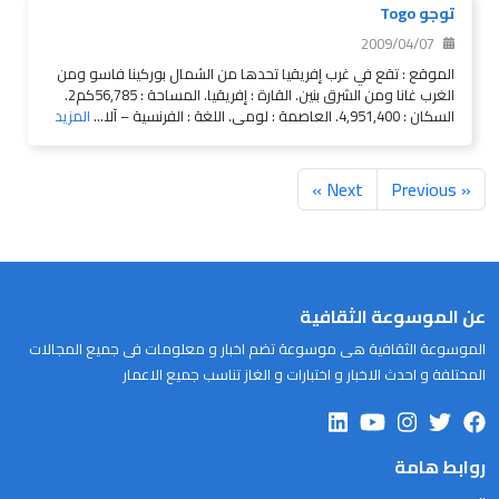
توجو Togo
2009/04/07
الموقع : تقع في غرب إفريقيا تحدها من الشمال بوركينا فاسو ومن
الغرب غانا ومن الشرق بنين. القارة : إفريقيا. المساحة : 56,785كم2.
السكان : 4,951,400. العاصمة : لومى. اللغة : الفرنسية – آلا...
المزيد
Next »
« Previous
عن الموسوعة الثقافية
الموسوعة الثقافية هى موسوعة تضم اخبار و معلومات فى جميع المجالات
المختلفة و احدث الاخبار و اختبارات و الغاز تناسب جميع الاعمار
روابط هامة