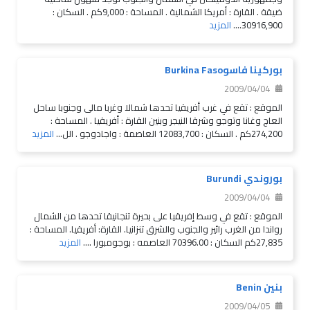
ضيقة . القارة : أمريكا الشمالية . المساحة : 9,000كم . السكان :
30916,900....
المزيد
بوركينا فاسوBurkina Faso
2009/04/04
الموقع : تقع في غرب أفريقيا تحدها شمالا وغربا مالى وجنوبا ساحل
العاج وغانا وتوجو وشرقا النيجر وبنين القارة : أفريقيا . المساحة :
274,200كم . السكان : 12083,700 العاصمة : واجادوجو . الل...
المزيد
بوروندي Burundi
2009/04/04
الموقع : تقع في وسط إفريقيا على بحيرة تنجانيقا تحدها من الشمال
رواندا من الغرب رائير والجنوب والشرق تنزانيا. القارة: أفريقيا. المساحة :
27,835كم السكان : 70396.00 العاصمه : بوجومبورا ....
المزيد
بنين Benin
2009/04/05