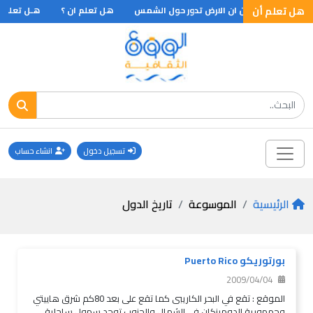
ول الشمس
هل تعلم أن
هل تعلم ان ؟
هـل تعلم أن ط
تسجيل دخول
انشاء حساب
الرئيسية
الموسوعة
تاريخ الدول
بورتوريكو Puerto Rico
2009/04/04
الموقع : تقع في البحر الكاريبى كما تقع على بعد 80كم شرق هاييتي
وجمهورية الدومينكان في الشمال والجنوب توجد سهول ساحلية