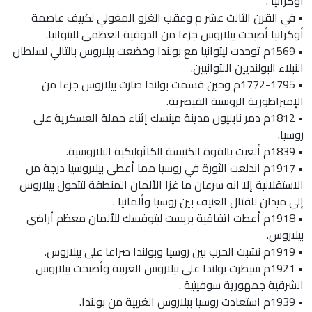
أوكرانيا .
• في القرن الثالث عشر م وعقب الغزو المغولي لكييف عاصمة
أوكرانيا أصبحت بيلاروس جزءا من الدوقية العظمى لليتوانيا.
• 1569م توحدت ليتوانيا مع بولندا وخضعت بيلاروس بالتالي لسلطان
النبلاء البولنديين اللتوانيين.
• 1772-1795م وحين قسمت بولندا صارت بيلاروس جزءا من
الإمبراطورية الروسية القيصرية.
• 1812م دمر نابليون مدينة مينسك إثناء حملة العسكرية على
روسيا.
• 1839م ألغيت بالقوة الكنيسة الكاثوليكية البلاروسية.
• 1917م اندلعت الثورة في روسيا مما أعطى بيلاروسيا درجة من
الاستقلالية إلا انه سرعان ما غزا الألمان المنطقة لتتحول بيلاروس
إلى ميدان للقتال العنيف بين روسيا وألمانيا .
• 1918م أعطت اتفاقية بريست ليتوفسك للألمان معظم أراضي
بيلاروس.
• 1919م نشبت الحرب بين روسيا وبولندا صراعا على بيلاروس.
• 1921م سيطرت بولندا على بيلاروس الغربية وأصبحت بيلاروس
الشرقية جمهورية سوفيتية .
• 1939م استعادت روسيا بيلاروس الغربية من بولندا.