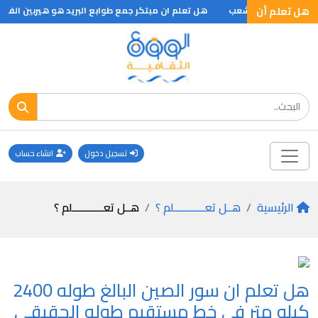
هل تعلم أن
لسادة ثم طبقة الشعب
هل تعلم ان مبتكر جمع طوابع البريد هو هيربين الفرنسي عام 1864 وقد استخدم كلمتين يونانيتين معناها صديق والتخليص والتخليص وضع طابع بريد على الظرف والمعنى ص
تسجيل دخول
انشاء حساب
الرئيسية
هــل تعـــــــــــلم ؟
هــل تعـــــــــــلم ؟
هل تعلم ان سور الصين البالغ طوله 2400
كيلو متر في خط مستقيم طوله الحقيقي