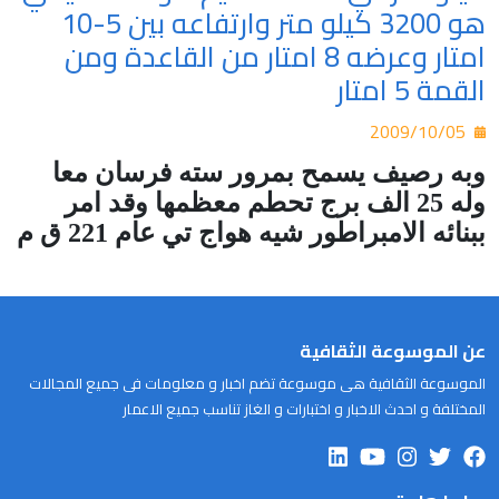
هو 3200 كيلو متر وارتفاعه بين 5-10
امتار وعرضه 8 امتار من القاعدة ومن
القمة 5 امتار
2009/10/05
وبه رصيف يسمح بمرور سته فرسان معا
وله 25 الف برج تحطم معظمها وقد امر
ببنائه الامبراطور شيه هواج تي عام 221 ق م
عن الموسوعة الثقافية
الموسوعة الثقافية هى موسوعة تضم اخبار و معلومات فى جميع المجالات
المختلفة و احدث الاخبار و اختبارات و الغاز تناسب جميع الاعمار