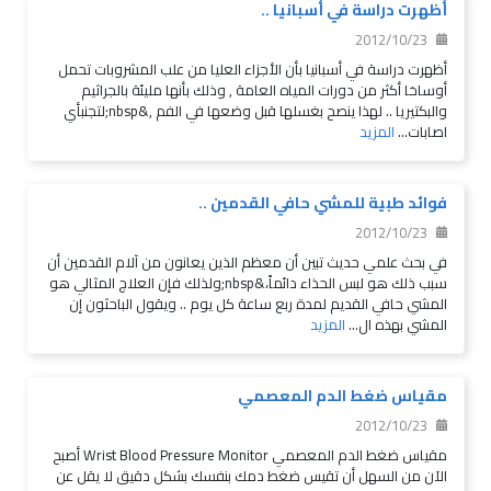
أظهرت دراسة في أسبانيا ..
2012/10/23
أظهرت دراسة في أسبانيا بأن الأجزاء العليا من علب المشروبات تحمل
أوساخا أكثر من دورات المياه العامة , وذلك بأنها مليئة بالجراثيم
والبكتيريا .. لهذا ينصح بغسلها قبل وضعها في الفم ,&nbsp;لتجنبأي
اصابات...
المزيد
فوائد طبية للمشي حافي القدمين ..
2012/10/23
في بحث علمي حديث تبين أن معظم الذين يعانون من آلام القدمين أن
سبب ذلك هو لبس الحذاء دائماً،&nbsp;ولذلك فإن العلاج المثالي هو
المشي حافي القديم لمدة ربع ساعة كل يوم .. ويقول الباحثون إن
المشي بهذه ال...
المزيد
مقياس ضغط الدم المعصمي
2012/10/23
مقياس ضغط الدم المعصمي Wrist Blood Pressure Monitor أصبح
الآن من السهل أن تقيس ضغط دمك بنفسك بشكل دقيق لا يقل عن