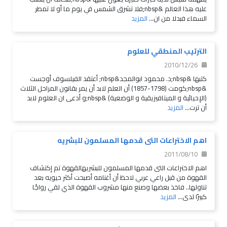
عليه هذا العالم &nbsp;فلا تشرق الشمس في يوم ما أو لا تمطر
السماء فبدلا من ان...
المزيد
الترتيب المنطقي للعلوم
2010/12/26
كتبها &nbsp;د. محمود ابوالمجد&nbsp; أعتقد الفيلسوف أوجست
&nbsp;كومت (1798-1857) أن العلم لابد أن يمر بقانون المراحل الثلاث
(الإحيائية و الميتافيزيقية و الوضعية) &nbsp;و أدعى ان العلوم لابد
أن ترت...
المزيد
اهم الاختراعات التى قدمها المسلمون للبشريه
2011/08/10
اهم الاختراعات التى قدمها المسلمون للبشريهالقهوة تم إكتشاف
القهوة من قبل راعي عربي لاحظ أن أغنامه أصبحت أكثر حيويه بعد
تناولها.. فاخذ بعضها وصنع منها مشروب القهوة الذي لقي رواجًا
كبيرًا لدى...
المزيد