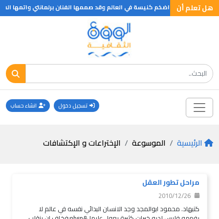
هل تعلم أن
باسيليكي هي اضخم كنيسة في العالم وقد صممها الفنان برلمانتي واتمها الفنان
تسجيل دخول
انشاء حساب
الرئيسية
الموسوعة
الإختراعات و الإكتشافات
مراحل تطور العقل
2010/12/26
كتبهاد. محمود ابوالمجد وجد الانسان البدائي نفسه في عالم لا
يفهمه فليس لديه خبرات كثيرة يعول عليها &nbsp;فخاف ان ينقلب