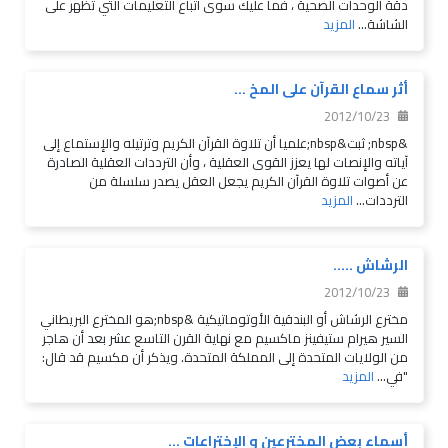
دقة الوحدات الصحية ، فما عليك سوى اتباع التعليمات التي تظهر على
الشاشة...
المزيد
أثر سماع القرآن على المخ ...
2012/10/23
&nbsp; ثبت&nbsp;علميا أن تلاوة القرآن الكريم وترتيله والإستماع إلى
آياته والإنصات لها يعزز القوى العقلية ، وأن الترددات العقلية الصادرة
عن أصوات تلاوة القرآن الكريم يجعل العقل يصدر سلسلة من
الترددات...
المزيد
الرشاش .....
2012/10/23
مخترع الرشاش أو البندقية الأوتوماتيكية &nbsp;هو المخترع البريطاني
السير هيرام ستيفينز ماكسيم مع نهاية القرن التاسع عشر بعد أن هاجر
من الولايات المتحدة إلى المملكة المتحدة. ويذكر أن مكسيم قد قال:
"في...
المزيد
أسماء بعض المخترعين و الإختراعات ...