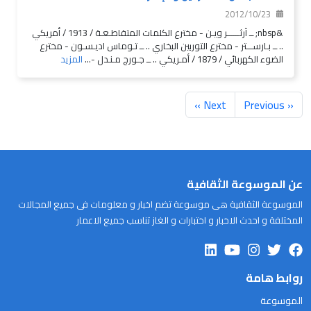
2012/10/23
&nbsp; ــ آرثــــــر ويـن - مخترع الكلمات المتقاطـعـة / 1913 / أمريكي
.. ــ بـارســـتر - مخترع التوربين البخاري .. ــ تـوماس اديـسـون - مخترع
الضوء الكهربائي / 1879 / أمـريكي .. ــ جـورج مـنـدل -...
المزيد
Next »
« Previous
عن الموسوعة الثقافية
الموسوعة الثقافية هى موسوعة تضم اخبار و معلومات فى جميع المجالات
المختلفة و احدث الاخبار و اختبارات و الغاز تناسب جميع الاعمار
روابط هامة
الموسوعة